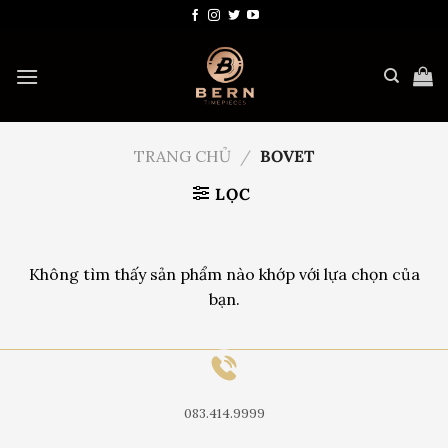
Bỏ
qua
nội
dung
TRANG CHỦ
/
BOVET
LỌC
Không tìm thấy sản phẩm nào khớp với lựa chọn của
bạn.
083.414.9999