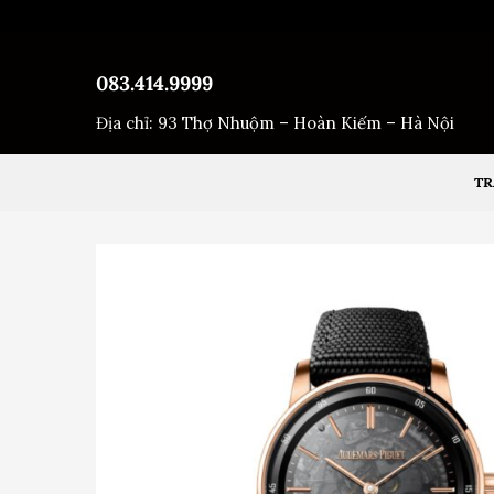
Bỏ
qua
nội
083.414.9999
dung
Địa chỉ: 93 Thợ Nhuộm – Hoàn Kiếm – Hà Nội
TR