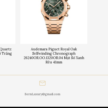
 Quartz
Audemars Piguet Royal Oak
ố Trắng
Selfwinding Chronograph
26240OR.OO.1320OR.04 Mặt Số Xanh
Rêu 41mm
BernLuxury@gmail.com