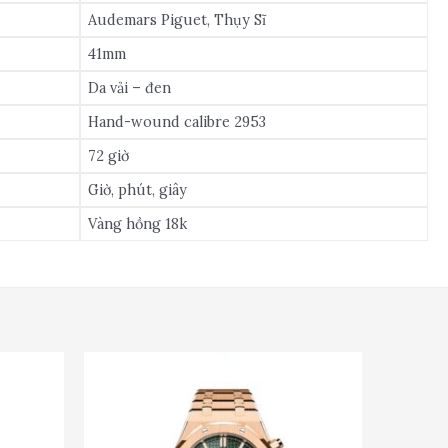
Audemars Piguet, Thụy Sĩ
41mm
Da vải – đen
Hand-wound calibre 2953
72 giờ
Giờ, phút, giây
Vàng hồng 18k