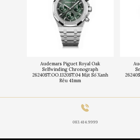
 Double
Audemars Piguet Royal Oak
Au
ked
Selfwinding Chronograph
S
41mm
26240ST.OO.1320ST.04 Mặt Số Xanh
26240S
Rêu 41mm
083.414.9999