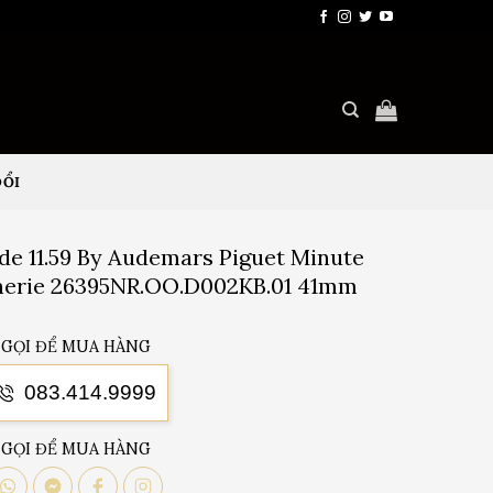
ĐỔI
e 11.59 By Audemars Piguet Minute
nerie 26395NR.OO.D002KB.01 41mm
GỌI ĐỂ MUA HÀNG
083.414.9999
GỌI ĐỂ MUA HÀNG