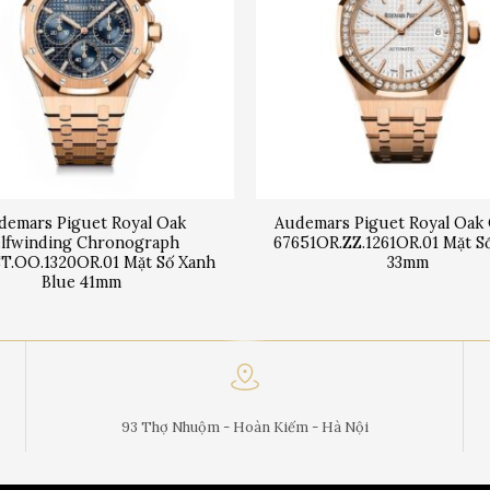
demars Piguet Royal Oak
Audemars Piguet Royal Oak
elfwinding Chronograph
67651OR.ZZ.1261OR.01 Mặt S
T.OO.1320OR.01 Mặt Số Xanh
33mm
Blue 41mm
93 Thợ Nhuộm - Hoàn Kiếm - Hà Nội