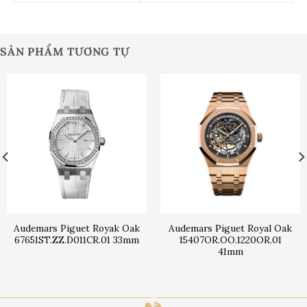
SẢN PHẨM TƯƠNG TỰ
Audemars Piguet Royak Oak
Audemars Piguet Royal Oak
67651ST.ZZ.D011CR.01 33mm
15407OR.OO.1220OR.01
41mm