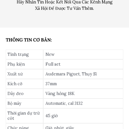
Hãy Nhắn Tin Hoặc Kết Nối Qua Các Kênh Mạng
Xã Hội Để Được Tư Vấn Thêm.
THÔNG TIN CƠ BẢN:
Tình trạng
New
Phụ kiện
Full set
Xuất xứ
Audemars Piguet, Thụy Sĩ
Kích cỡ
37mm
Dây đeo
Vàng hồng 18K
Bộ máy
Automatic, cal 3132
Thời gian dự trữ
45 giờ
cót
Chức năng
Giờ, phút, giây