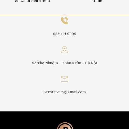
Số Xanh Rêu 41mm
41mm
083.414.9999
93 Thợ Nhuộm - Hoàn Kiếm - Hà Nội
BernLuxury@gmail.com