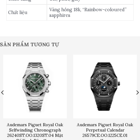
Vàng hồng 18k, “Rainbow-coloured”
Chất liệu
sapphires
SẢN PHẨM TƯƠNG TỰ
Audemars Piguet Royal Oak
Audemars Piguet Royal Oak
Selfwinding Chronograph
Perpetual Calendar
26240ST.OO.1320ST.04 Mặt
26579CE.OO.1225CE.01