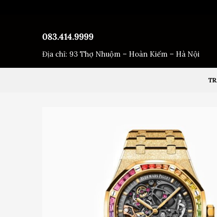
Bỏ
qua
nội
083.414.9999
dung
Địa chỉ: 93 Thợ Nhuộm – Hoàn Kiếm – Hà Nội
TR