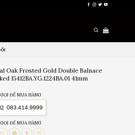
ĐỔI
al Oak Frosted Gold Double Balnace
ed 15412BA.YG.1224BA.01 41mm
GỌI ĐỂ MUA HÀNG
083.414.9999
GỌI ĐỂ MUA HÀNG