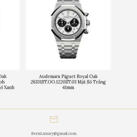
Oak
Audemars Piguet Royal Oak
ph
26331ST.OO.1220ST.03 Mặt Số Trắng
Số Xanh
41mm
BernLuxury@gmail.com