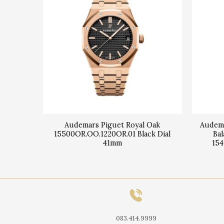
Oak
Audemars Piguet Royal Oak
Audema
37mm
15500OR.OO.1220OR.01 Black Dial
Ba
41mm
154
083.414.9999