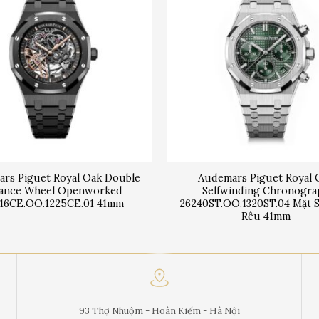
rs Piguet Royal Oak Double
Audemars Piguet Royal 
lance Wheel Openworked
Selfwinding Chronogra
16CE.OO.1225CE.01 41mm
26240ST.OO.1320ST.04 Mặt 
Rêu 41mm
93 Thợ Nhuộm - Hoàn Kiếm - Hà Nội