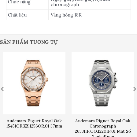
Chức năng
chronograph
Chất liệu
Vàng hồng 18K
SẢN PHẨM TƯƠNG TỰ
Audemars Piguet Royal Oak
Audemars Piguet Royal Oak
15451OR.ZZ.1256OR.01 37mm
Chronograph
26331IP.OO.1220IP.01 Mặt Số
Xanh 41mm