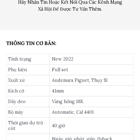
Hãy Nhắn Tin Hoặc Kết Nối Qua Các Kênh Mạng
Xã Hội Để Được Tư Vấn Thêm.
THÔNG TIN CƠ BẢN:
Tình trạng
New 2022
Phụ kiện
Full set
Xuất xứ
Audemars Piguet, Thụy Sĩ
Kích cỡ
41mm
Dây đeo
Vàng hồng 18K
Bộ máy
Automatic, Cal 4401
Thời gian dự trữ
40 giờ
cót
Ngày, giờ, phút, giây, flyback