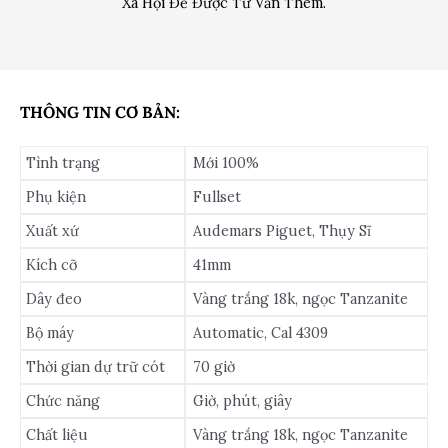
Xã Hội Để Được Tư Vấn Thêm.
THÔNG TIN CƠ BẢN:
Tình trạng
Mới 100%
Phụ kiện
Fullset
Xuất xứ
Audemars Piguet, Thụy Sĩ
Kích cỡ
41mm
Dây đeo
Vàng trắng 18k, ngọc Tanzanite
Bộ máy
Automatic, Cal 4309
Thời gian dự trữ cót
70 giờ
Chức năng
Giờ, phút, giây
Chất liệu
Vàng trắng 18k, ngọc Tanzanite