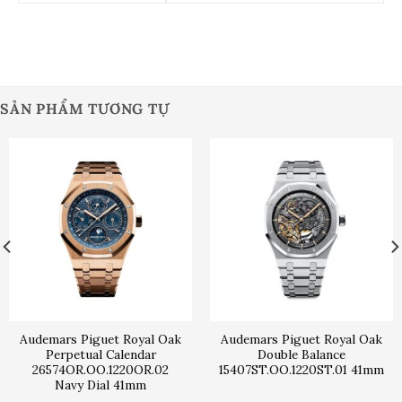
SẢN PHẨM TƯƠNG TỰ
Audemars Piguet Royal Oak
Audemars Piguet Royal Oak
Perpetual Calendar
Double Balance
26574OR.OO.1220OR.02
15407ST.OO.1220ST.01 41mm
Navy Dial 41mm