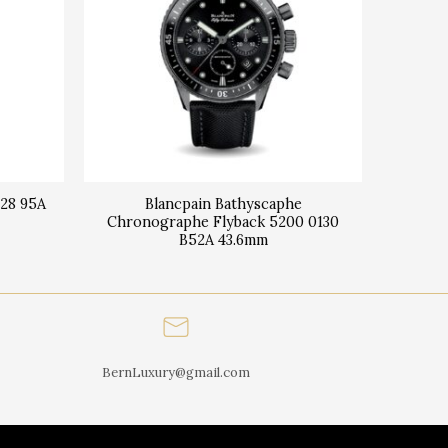
628 95A
Blancpain Bathyscaphe
Chronographe Flyback 5200 0130
B52A 43.6mm
BernLuxury@gmail.com