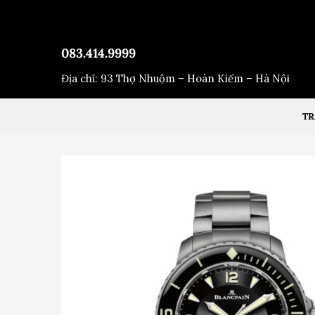
Bỏ
qua
nội
083.414.9999
dung
Địa chỉ: 93 Thợ Nhuộm – Hoàn Kiếm – Hà Nội
TR