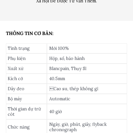
Xã Hội Để Được Tư Vấn Thêm.
THÔNG TIN CƠ BẢN:
Tình trạng
Mới 100%
Phụ kiện
Hộp, sổ, bảo hành
Xuất xứ
Blancpain, Thụy Sĩ
Kích cỡ
40.5mm
Dây đeo
Cao su, thép không gỉ
Bộ máy
Automatic
Thời gian dự trữ
40 giờ
cót
Ngày, giờ, phút, giây, flyback
Chức năng
chronograph