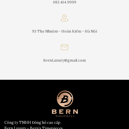
083.414.9999
93 Thợ Nhuộm - Hoàn Kiếm - Hà Nội
BernLuxury@gmail.com
Công ty TNHH Đồng hồ cao cấp
Bern Luxury – Bern’s Timepieces.