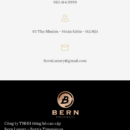
083.414.9999
93 Thợ Nhuộm - Hoàn Kiếm - Hà Nội
BernLuxury@gmail.com
Công ty TNHH Đồng hồ cao cấp
Bern Luxury – Bern’s Timepieces.