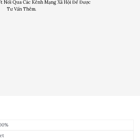
t Nối Qua Các Kênh Mạng Xã Hội Để Được
Tư Vấn Thêm.
100%
set