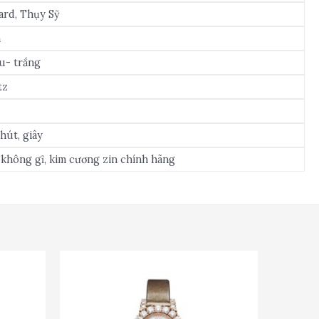
rd, Thụy Sỹ
m
u- trắng
tz
phút, giây
không gỉ, kim cương zin chính hãng