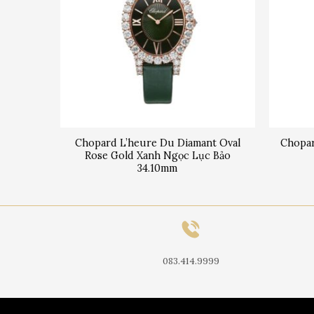
t Round
Chopard L’heure Du Diamant Oval
Chopar
mm
Rose Gold Xanh Ngọc Lục Bảo
34.10mm
083.414.9999