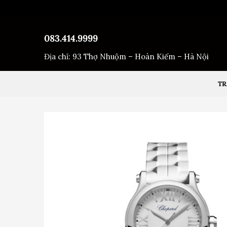
Bỏ
qua
nội
083.414.9999
dung
Địa chỉ: 93 Thợ Nhuộm – Hoàn Kiếm – Hà Nội
TR