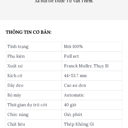
Xã Hội Để Được Tư Vấn Thêm.
THÔNG TIN CƠ BẢN:
Tình trạng
Mới 100%
Phụ kiện
Full set
Xuất xứ
Franck Muller, Thụy Sĩ
Kích cỡ
44×53.7 mm
Dây đeo
Cao su đen
Bộ máy
Automatic
Thời gian dự trữ cót
40 giờ
Chức năng
Giờ, phút
Chất liệu
Thép Không Gỉ