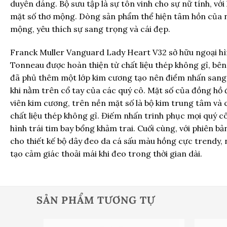
duyên dáng. Bộ sưu tập là sự tôn vinh cho sự nữ tính, vớ
mặt số thơ mộng. Dòng sản phẩm thể hiện tâm hồn của
mộng, yêu thích sự sang trọng và cái đẹp.
Franck Muller Vanguard Lady Heart V32 sở hữu ngoại hìn
Tonneau được hoàn thiện từ chất liệu thép không gỉ, bên
đã phủ thêm một lớp kim cương tạo nên điểm nhấn sang
khi nằm trên cổ tay của các quý cô. Mặt số của đồng hồ
viên kim cương, trên nền mặt số là bộ kim trung tâm và
chất liệu thép không gỉ. Điếm nhấn trinh phục mọi quý cô 
hình trái tim bay bổng khảm trai. Cuối cùng, với phiên b
cho thiết kế bộ dây đeo da cá sấu màu hồng cực trendy, 
tạo cảm giác thoải mái khi đeo trong thời gian dài.
SẢN PHẨM TƯƠNG TỰ