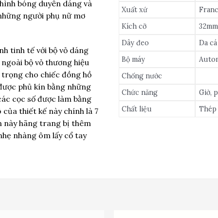
i hình bóng duyên dáng và
Xuất xứ
Franc
 những người phụ nữ mơ
Kích cỡ
32m
Dây đeo
Da cá
h tinh tế với bộ vỏ dáng
Bộ máy
Auto
 ngoài bộ vỏ thương hiệu
 trọng cho chiếc đồng hồ
Chống nước
 được phủ kín bằng những
Chức năng
Giờ, 
 các cọc số được làm bằng
Chất liệu
Thép 
của thiết kế này chính là 7
ản này hãng trang bị thêm
nhẹ nhàng ôm lấy cổ tay