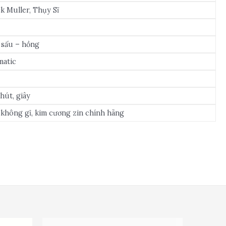
k Muller, Thụy Sĩ
m
 sấu – hồng
matic
phút, giây
không gỉ, kim cương zin chính hãng