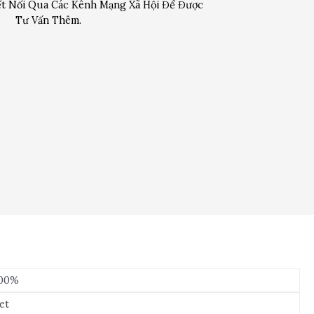
t Nối Qua Các Kênh Mạng Xã Hội Để Được
Tư Vấn Thêm.
100%
set