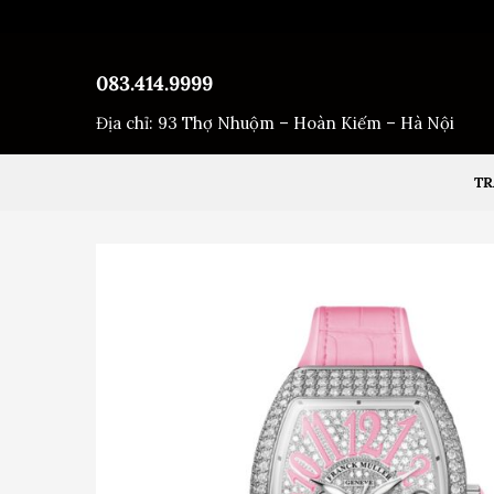
Bỏ
qua
nội
083.414.9999
dung
Địa chỉ: 93 Thợ Nhuộm – Hoàn Kiếm – Hà Nội
TR