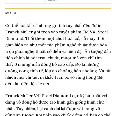
MÔ TẢ
Có thể nói tất cả những gì tinh túy nhất đều được
Franck Muller gói trọn vào tuyệt phẩm FM V41 Steel
Diamond. Thổi thêm một chút hoài cổ, cỗ máy thời
gian hiện ra như một tác phẩm nghệ thuật được hòa
trộn giữa nghệ thuật cổ điển và hiện đại. Ấn tượng đầu
tiên chính là nét trau chuốt, mượt mà vốn chỉ tìm
thấy ở những mẫu đồng hồ cao cấp. Đó là những
đường cong tinh tế, lớp áo choàng hào nhoá
ng. Và tất
nhiên mọi chi tiết in khắc trên bộ vỏ vàng hồng 18k
đều đạt đến độ sắc nét.
Franck Muller V41 Steel Diamond cực kỳ hút mắt với
dáng vỏ đồng hồ được tạo hình gần giống hình chữ
nhật. Tuy nhiên, hại cạnh dài lại được vát cong vô
cùng ấn tượng. Khi nhìn vào chiếc đồng hồ, bạn có thể