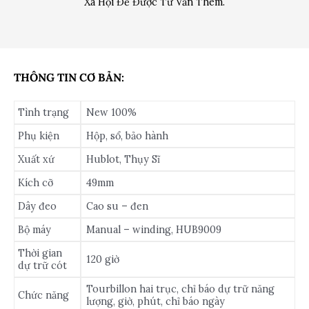
Xã Hội Để Được Tư Vấn Thêm.
THÔNG TIN CƠ BẢN:
Tình trạng
New 100%
Phụ kiện
Hộp, sổ, bảo hành
Xuất xứ
Hublot, Thụy Sĩ
Kích cỡ
49mm
Dây đeo
Cao su – đen
Bộ máy
Manual – winding, HUB9009
Thời gian
120 giờ
dự trữ cót
Tourbillon hai trục, chỉ báo dự trữ năng
Chức năng
lượng, giờ, phút, chỉ báo ngày