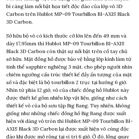
bí càng làm nổi bật họa tiết độc đáo của lớp vỏ 3D
Carbon trên Hublot MP-09 Tourbillon BI-AXIS Black
3D Carbon.
Sở hữu bộ vỏ có kích thước cỡ lớn lên đến 49 mm và
dày 17,95mm thì Hublot MP-09 Tourbillon BI-AXIS
Black 3D Carbon còn thật sự nổi bật trên cổ tay chủ
sở hữu. Mặt đồng hồ được bảo vệ bằng lớp kính làm từ
tinh thể sapphire nghiêng 3 mặt, cho phép người nhìn
chiêm ngưỡng cấu trúc thiết kế đầy ấn tượng của mặt
số và đặc biệt là bộ tourbillon 2 trục tại hướng 6 giờ.
Nhìn từ phía 12 giờ, vỏ của chiếc đồng hồ Hublot này
được thiết kế gồm nhiều lớp vật liệu, giống như cách
thiết kế vỏ của bộ sưu tập Big Bang. Tuy nhiên, không
giống như những chiếc đồng hồ Big Bang được xuất
hiện với dáng vỏ tròn thì Hublot MP-09 Tourbillon BI-
AXIS Black 3D Carbon lại được xuất hiện vô cùng độc
đáo khi được mở rộng tại vị trí 6 giờ. Ở đó, lồng quay