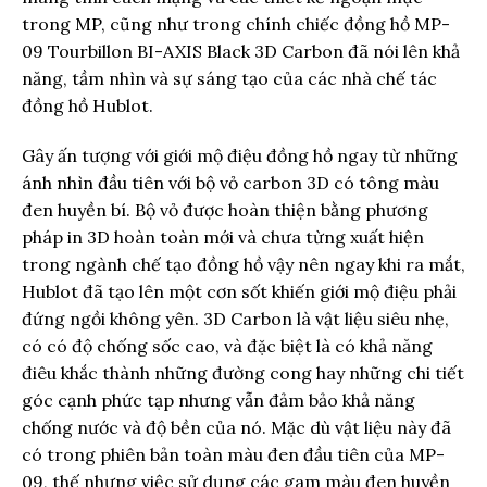
trong MP, cũng như trong chính chiếc đồng hồ MP-
09 Tourbillon BI-AXIS Black 3D Carbon đã nói lên khả
năng, tầm nhìn và sự sáng tạo của các nhà chế tác
đồng hồ Hublot.
Gây ấn tượng với giới mộ điệu đồng hồ ngay từ những
ánh nhìn đầu tiên với bộ vỏ carbon 3D có tông màu
đen huyền bí. Bộ vỏ được hoàn thiện bằng phương
pháp in 3D hoàn toàn mới và chưa từng xuất hiện
trong ngành chế tạo đồng hồ vậy nên ngay khi ra mắt,
Hublot đã tạo lên một cơn sốt khiến giới mộ điệu phải
đứng ngồi không yên. 3D Carbon là vật liệu siêu nhẹ,
có có độ chống sốc cao, và đặc biệt là có khả năng
điêu khắc thành những đường cong hay những chi tiết
góc cạnh phức tạp nhưng vẫn đảm bảo khả năng
chống nước và độ bền của nó. Mặc dù vật liệu này đã
có trong phiên bản toàn màu đen đầu tiên của MP-
09, thế nhưng việc sử dụng các gam màu đen huyền