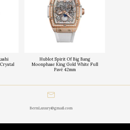
kashi
Hublot Spirit Of Big Bang
Crystal
Moonphase King Gold White Full
Pavé 42mm
BernLuxury@gmail.com