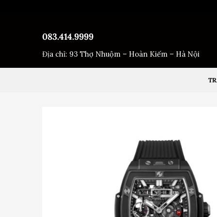
Bỏ
qua
nội
083.414.9999
dung
Địa chỉ: 93 Thợ Nhuộm – Hoàn Kiếm – Hà Nội
TR