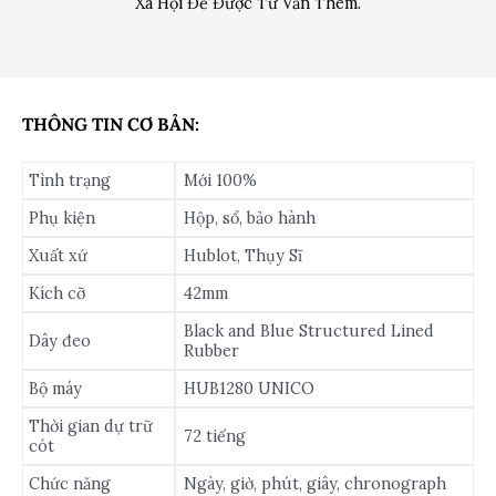
Xã Hội Để Được Tư Vấn Thêm.
THÔNG TIN CƠ BẢN:
Tình trạng
Mới 100%
Phụ kiện
Hộp, sổ, bảo hành
Xuất xứ
Hublot, Thụy Sĩ
Kích cỡ
42mm
Black and Blue Structured Lined
Dây đeo
Rubber
Bộ máy
HUB1280 UNICO
Thời gian dự trữ
72 tiếng
cót
Chức năng
Ngày, giờ, phút, giây, chronograph