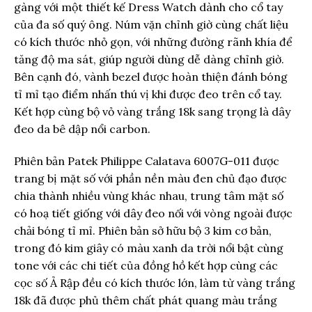
gàng với một thiết kế Dress Watch dành cho cổ tay
của đa số quý ông. Núm vặn chỉnh giờ cùng chất liệu
có kích thước nhỏ gọn, với những đường rãnh khía để
tăng độ ma sát, giúp người dùng dễ dàng chỉnh giờ.
Bên cạnh đó, vành bezel được hoàn thiện đánh bóng
tỉ mỉ tạo điểm nhấn thú vị khi được đeo trên cổ tay.
Kết hợp cùng bộ vỏ vàng trắng 18k sang trọng là dây
đeo da bê dập nổi carbon.
Phiên bản Patek Philippe Calatava 6007G-011 được
trang bị mặt số với phần nền màu đen chủ đạo được
chia thành nhiều vùng khác nhau, trung tâm mặt số
có hoạ tiết giống với dây đeo nối với vòng ngoài được
chải bóng tỉ mỉ. Phiên bản sở hữu bộ 3 kim cơ bản,
trong đó kim giây có màu xanh da trời nổi bật cùng
tone với các chi tiết của đồng hồ kết hợp cùng các
cọc số Ả Rập đều có kích thước lớn, làm từ vàng trắng
18k đã được phủ thêm chất phát quang màu trắng