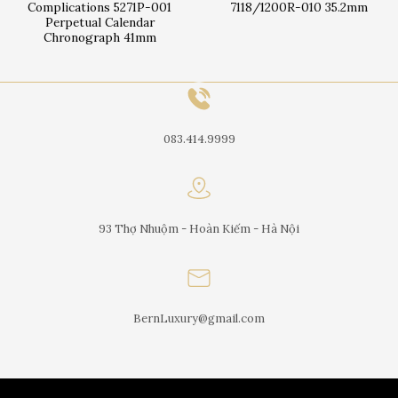
Complications 5271P-001
7118/1200R-010 35.2mm
Perpetual Calendar
Chronograph 41mm
083.414.9999
93 Thợ Nhuộm - Hoàn Kiếm - Hà Nội
BernLuxury@gmail.com