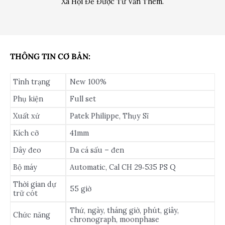
Xã Hội Để Được Tư Vấn Thêm.
THÔNG TIN CƠ BẢN:
Tình trạng
New 100%
Phụ kiện
Full set
Xuất xứ
Patek Philippe, Thụy Sĩ
Kích cỡ
41mm
Dây đeo
Da cá sấu – đen
Bộ máy
Automatic, Cal CH 29‑535 PS Q
Thời gian dự
55 giờ
trữ cót
Thứ, ngày, tháng giờ, phút, giây,
Chức năng
chronograph, moonphase