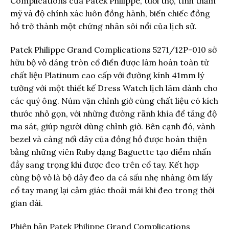
Complications của Patek Philippe, tuổi thọ, tính thẩm
mỹ và độ chính xác luôn đồng hành, biến chiếc đồng
hồ trở thành một chứng nhân sôi nổi của lịch sử.
Patek Philippe Grand Complications 5271/12P-010 sở
hữu bộ vỏ dáng tròn cổ điển được làm hoàn toàn từ
chất liệu Platinum cao cấp với đường kính 41mm lý
tưởng với một thiết kế Dress Watch lịch lãm dành cho
các quý ông. Núm vặn chỉnh giờ cùng chất liệu có kích
thước nhỏ gọn, với những đường rãnh khía để tăng độ
ma sát, giúp người dùng chỉnh giờ. Bên cạnh đó, vành
bezel và càng nối dây của đồng hồ được hoàn thiện
bằng những viên Ruby dạng Baguette tạo điểm nhấn
đầy sang trọng khi được đeo trên cổ tay. Kết hợp
cùng bộ vỏ là bộ dây đeo da cá sấu nhẹ nhàng ôm lấy
cổ tay mang lại cảm giác thoải mái khi đeo trong thời
gian dài.
Phiên bản Patek Philippe Grand Complications