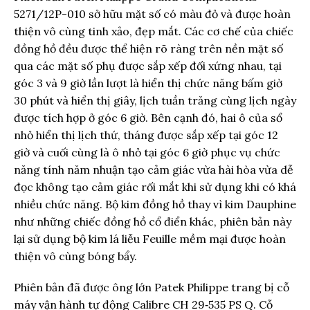
5271/12P-010 sở hữu mặt số có màu đỏ và được hoàn
thiện vô cùng tinh xảo, đẹp mắt. Các cơ chế của chiếc
đồng hồ đều được thể hiện rõ ràng trên nền mặt số
qua các mặt số phụ được sắp xếp đối xứng nhau, tại
góc 3 và 9 giờ lần lượt là hiển thị chức năng bấm giờ
30 phút và hiển thị giây, lịch tuần trăng cùng lịch ngày
được tích hợp ở góc 6 giờ. Bên cạnh đó, hai ô của sổ
nhỏ hiển thị lịch thứ, tháng được sắp xếp tại góc 12
giờ và cuối cùng là ô nhỏ tại góc 6 giờ phục vụ chức
năng tính năm nhuận tạo cảm giác vừa hài hòa vừa dễ
đọc không tạo cảm giác rối mắt khi sử dụng khi có khá
nhiều chức năng. Bộ kim đồng hồ thay vì kim Dauphine
như những chiếc đồng hồ cổ điển khác, phiên bản này
lại sử dụng bộ kim lá liễu Feuille mềm mại được hoàn
thiện vô cùng bóng bẩy.
Phiên bản đã được ông lớn Patek Philippe trang bị cỗ
máy vận hành tự động Calibre CH 29‑535 PS Q. Cỗ