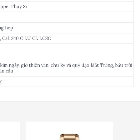
ippe, Thụy Sĩ
ng hợp
, Cal. 240 C LU CL LCSO
kim ngày, giờ thiên văn, chu kỳ và quỹ đạo Mặt Trăng, bầu trời
́n cầu
g