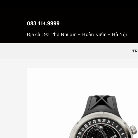
Bỏ
qua
nội
083.414.9999
dung
Địa chỉ: 93 Thợ Nhuộm – Hoàn Kiếm – Hà Nội
TR