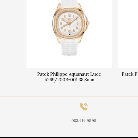
0/1R-011
Patek Philippe Aquanaut Luce
Patek P
5269/200R-001 38.8mm
083.414.9999