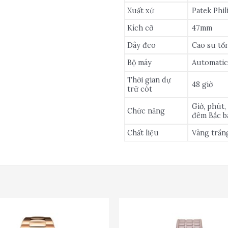
Xuất xứ
Patek Phil
Kích cỡ
47mm
Dây đeo
Cao su tổ
Bộ máy
Automatic
Thời gian dự
48 giờ
trữ cót
Giờ, phút, 
Chức năng
đêm Bắc ba
Chất liệu
Vàng trắn