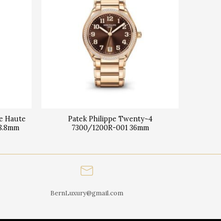
e Haute
Patek Philippe Twenty~4
38.8mm
7300/1200R-001 36mm
BernLuxury@gmail.com