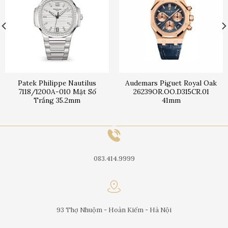
Patek Philippe Nautilus
Audemars Piguet Royal Oak
7118/1200A-010 Mặt Số
26239OR.OO.D315CR.01
Trắng 35.2mm
41mm
083.414.9999
93 Thợ Nhuộm - Hoàn Kiếm - Hà Nội