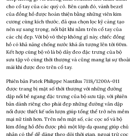
cho cổ tay của các quý cô. Bên cạnh đó, vành bezel
của đồng hồ được hoàn thiện bằng những viên kim
cương cùng kích thước, đã qua chọn lọc kỹ càng tạo
nên sự sang trọng, nổi bật khi nằm trên cổ tay của
các chị đẹp. Với bộ vỏ thép không gỉ này, chiếc đồng
hồ có khả năng chống nước khá ấn tượng lên tới 60m.
Kết hợp cùng bộ vỏ là bộ dây đeo đặc trưng của bộ
sưu tập vô cùng thời thượng và cũng mang lại sự thoải
mái khi được đeo trên cổ tay.
Phiên bản Patek Philippe Nautilus 7118/1200A-011
được trang bị mặt số thời thượng với những đường
dập nổi bề ngang đặc trưng của bộ sưu tập, với phiên
bản dành riêng cho phái đẹp những đường vân dập
nổi được thiết kế uốn lượn giúp tổng thể trở nên mềm
mại nữ tính hơn. Trên nền mặt số, các cọc số và bộ
kim đồng hồ đều được phủ một lớp
dạ quang
giúp chủ
nhân có thể dễ dàng theo dõi thời gian, ngoại trừ cọc