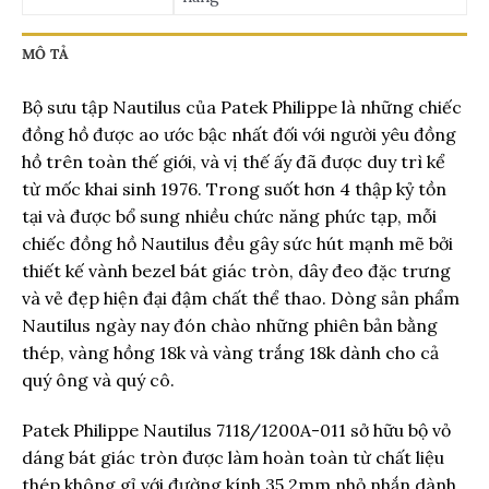
MÔ TẢ
Bộ sưu tập Nautilus của Patek Philippe là những chiếc
đồng hồ được ao ước bậc nhất đối với người yêu đồng
hồ trên toàn thế giới, và vị thế ấy đã được duy trì kể
từ mốc khai sinh 1976. Trong suốt hơn 4 thập kỷ tồn
tại và được bổ sung nhiều chức năng phức tạp, mỗi
chiếc đồng hồ Nautilus đều gây sức hút mạnh mẽ bởi
thiết kế vành bezel bát giác tròn, dây đeo đặc trưng
và vẻ đẹp hiện đại đậm chất thể thao. Dòng sản phẩm
Nautilus ngày nay đón chào những phiên bản bằng
thép, vàng hồng 18k và vàng trắng 18k dành cho cả
quý ông và quý cô.
Patek Philippe Nautilus 7118/1200A-011 sở hữu bộ vỏ
dáng bát giác tròn được làm hoàn toàn từ chất liệu
thép không gỉ với đường kính 35.2mm nhỏ nhắn dành