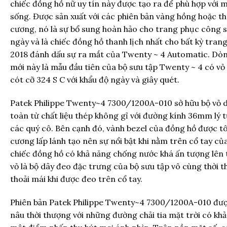
chiếc đồng hồ nữ uy tín này được tạo ra để phù hợp với 
sống. Được sản xuất với các phiên bản vàng hồng hoặc th
cương, nó là sự bổ sung hoàn hảo cho trang phục công s
ngày và là chiếc đồng hồ thanh lịch nhất cho bất kỳ tran
2018 đánh dấu sự ra mắt của Twenty ~ 4 Automatic. Dòn
mới này là mẫu đầu tiên của bộ sưu tập Twenty ~ 4 có vỏ
cót cỡ 324 S C với khẩu độ ngày và giây quét.
Patek Philippe Twenty~4 7300/1200A-010 sở hữu bộ vỏ 
toàn từ chất liệu thép không gỉ với đường kính 36mm lý 
các quý cô. Bên cạnh đó, vành bezel của đồng hồ được t
cương lấp lánh tạo nên sự nổi bật khi nằm trên cổ tay của
chiếc đồng hồ có khả năng chống nước khá ấn tượng lên 
vỏ là bộ dây đeo đặc trưng của bộ sưu tập vô cùng thời 
thoải mái khi được đeo trên cổ tay.
Phiên bản Patek Philippe Twenty~4 7300/1200A-010 đượ
nâu thời thượng với những đường chải tia mặt trời có khả