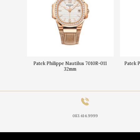
~4
Patek Philippe Nautilus 7010R-011
Patek 
m
32mm
083.414.9999