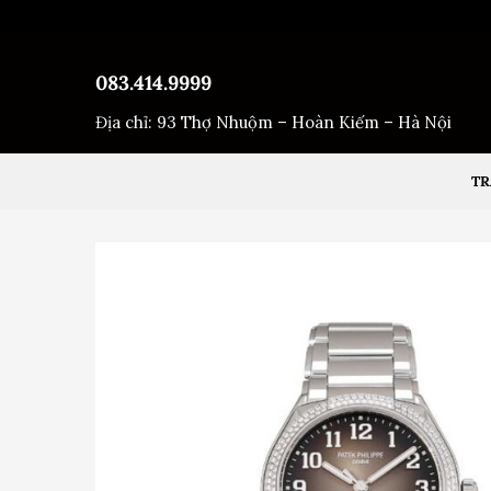
Bỏ
qua
nội
083.414.9999
dung
Địa chỉ: 93 Thợ Nhuộm – Hoàn Kiếm – Hà Nội
TR