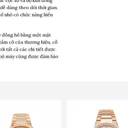
ác cọc số và bộ kim đồng
dễ dàng theo dõi thời gian,
 sổ nhỏ có chức năng hiển
áy đồng hồ bằng một mặt
 tầm cỡ của thương hiệu, cỗ
i tất cả các chi tiết được
a bộ máy cũng được đảm bảo