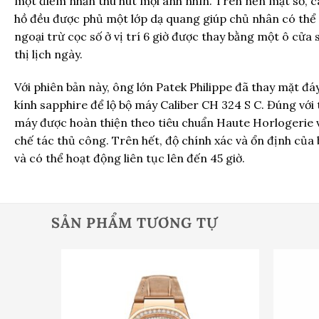
một điểm nhấn thu hút mọi ánh nhìn. Trên nền mặt số, c
hồ đều được phủ một lớp
dạ quang
giúp chủ nhân có thể 
ngoại trừ cọc số ở vị trí 6 giờ được thay bằng một ô cửa
thị lịch ngày.
Với phiên bản này, ông lớn Patek Philippe đã thay mặt đ
kính sapphire để lộ bộ máy Caliber CH 324 S C. Đúng với
máy được hoàn thiện theo tiêu chuẩn Haute Horlogerie vớ
chế tác thủ công. Trên hết, độ chính xác và ổn định củ
và có thể hoạt động liên tục lên đến 45 giờ.
SẢN PHẨM TƯƠNG TỰ