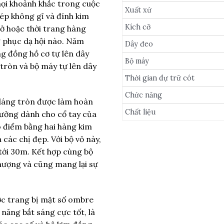
mọi khoảnh khắc trong cuộc
Xuất xứ
ép không gỉ và đính kim
Kích cỡ
ở hoặc thời trang hàng
g phục dạ hội nào. Năm
Dây đeo
g đồng hồ cơ tự lên dây
Bộ máy
 tròn và bộ máy tự lên dây
Thời gian dự trữ cót
Chức năng
dáng tròn được làm hoàn
Chất liệu
tưởng dành cho cổ tay của
ô điểm bằng hai hàng kim
 các chị đẹp. Với bộ vỏ này,
tới 30m. Kết hợp cùng bộ
thượng và cũng mang lại sự
c trang bị mặt số ombre
 năng bắt sáng cực tốt, là