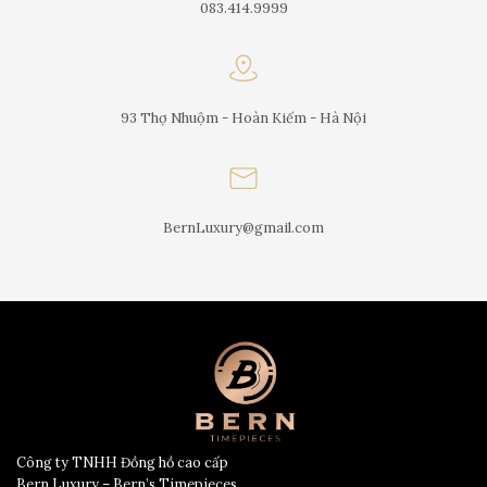
083.414.9999
93 Thợ Nhuộm - Hoàn Kiếm - Hà Nội
BernLuxury@gmail.com
Công ty TNHH Đồng hồ cao cấp
Bern Luxury – Bern’s Timepieces.