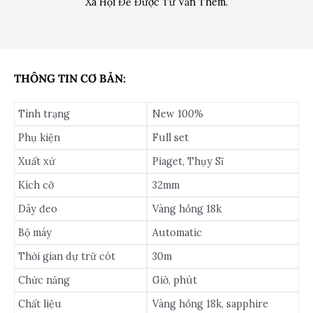
Xã Hội Để Được Tư Vấn Thêm.
THÔNG TIN CƠ BẢN:
Tình trạng
New 100%
Phụ kiện
Full set
Xuất xứ
Piaget, Thụy Sĩ
Kích cỡ
32mm
Dây đeo
Vàng hồng 18k
Bộ máy
Automatic
Thời gian dự trữ cót
30m
Chức năng
Giờ, phút
Chất liệu
Vàng hồng 18k, sapphire