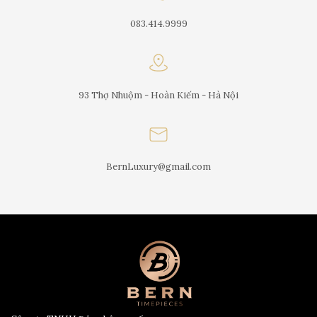
083.414.9999
93 Thợ Nhuộm - Hoàn Kiếm - Hà Nội
BernLuxury@gmail.com