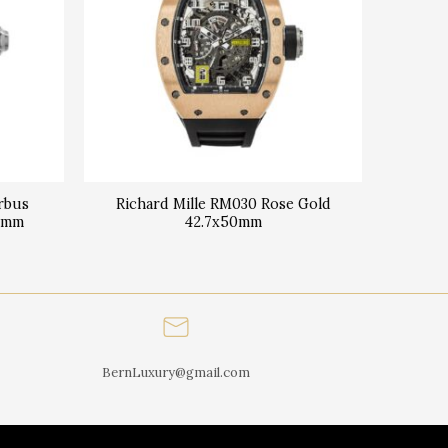
irbus
Richard Mille RM030 Rose Gold
42mm
42.7x50mm
BernLuxury@gmail.com