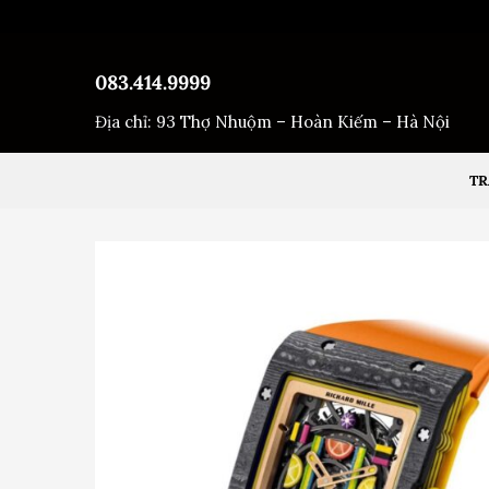
Bỏ
qua
nội
083.414.9999
dung
Địa chỉ: 93 Thợ Nhuộm – Hoàn Kiếm – Hà Nội
TR