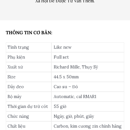
Xã Hội Để Được Tư Vấn Thêm.
THÔNG TIN CƠ BẢN:
Tình trạng
Like new
Phụ kiện
Full set
Xuất xứ
Richard Mille, Thụy Sỹ
Size
44.5 x 50mm
Dây đeo
Cao su – Đỏ
Bộ máy
Automatic, cal RMAR1
Thời gian dự trữ cót
55 giờ
Chức năng
Ngày, giờ, phút, giây
Chất liệu
Carbon, kim cương zin chính hãng