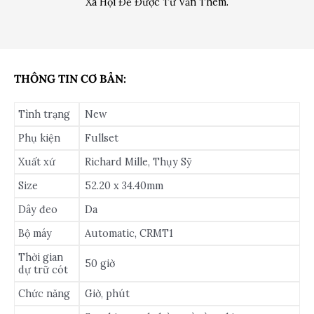
Xã Hội Để Được Tư Vấn Thêm.
THÔNG TIN CƠ BẢN:
Tình trạng
New
Phụ kiện
Fullset
Xuất xứ
Richard Mille, Thụy Sỹ
Size
52.20 x 34.40mm
Dây đeo
Da
Bộ máy
Automatic, CRMT1
Thời gian
50 giờ
dự trữ cót
Chức năng
Giờ, phút