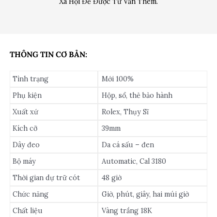
Xã Hội Để Được Tư Vấn Thêm.
THÔNG TIN CƠ BẢN:
Tình trạng
Mới 100%
Phụ kiện
Hộp, sổ, thẻ bảo hành
Xuất xứ
Rolex, Thụy Sĩ
Kích cỡ
39mm
Dây đeo
Da cá sấu – đen
Bộ máy
Automatic, Cal 3180
Thời gian dự trữ cót
48 giờ
Chức năng
Giờ, phút, giây, hai múi giờ
Chất liệu
Vàng trắng 18K