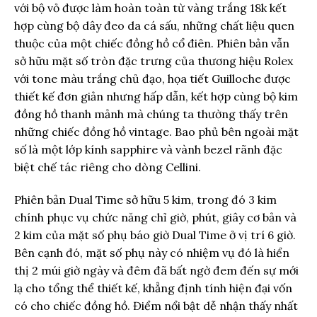
với bộ vỏ được làm hoàn toàn từ vàng trắng 18k kết
hợp cùng bộ dây đeo da cá sấu, những chất liệu quen
thuộc của một chiếc đồng hồ cổ điên. Phiên bản vẫn
sở hữu mặt số tròn đặc trưng của thương hiệu Rolex
với tone màu trắng chủ đạo, họa tiết Guilloche được
thiết kế đơn giản nhưng hấp dẫn, kết hợp cùng bộ kim
đồng hồ thanh mảnh mà chúng ta thường thấy trên
những chiếc đồng hồ vintage. Bao phủ bên ngoài mặt
số là một lớp kính sapphire và vành bezel rãnh đặc
biệt chế tác riêng cho dòng Cellini.
Phiên bản Dual Time sở hữu 5 kim, trong đó 3 kim
chính phục vụ chức năng chỉ giờ, phút, giây cơ bản và
2 kim của mặt số phụ báo giờ Dual Time ở vị trí 6 giờ.
Bên cạnh đó, mặt số phụ này có nhiệm vụ đó là hiển
thị 2 múi giờ ngày và đêm đã bất ngờ đem đến sự mới
lạ cho tổng thể thiết kế, khẳng định tính hiện đại vốn
có cho chiếc đồng hồ. Điểm nổi bật dễ nhận thấy nhất