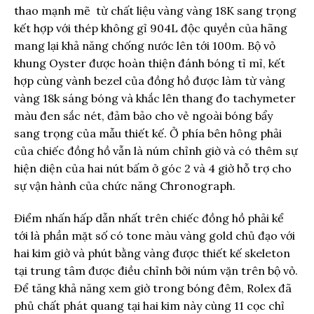
thao mạnh mẽ từ chất liệu vàng vàng 18K sang trọng
kết hợp với thép không gỉ 904L độc quyền của hãng
mang lại khả năng chống nước lên tới 100m. Bộ vỏ
khung Oyster được hoàn thiện đánh bóng tỉ mỉ, kết
hợp cùng vành bezel của đồng hồ được làm từ vàng
vàng 18k sáng bóng và khắc lên thang đo tachymeter
màu đen sắc nét, đảm bảo cho vẻ ngoài bóng bẩy
sang trọng của mẫu thiết kế. Ở phía bên hông phải
của chiếc đồng hồ vẫn là núm chỉnh giờ và có thêm sự
hiện diện của hai nút bấm ở góc 2 và 4 giờ hỗ trợ cho
sự vận hành của chức năng Chronograph.
Điểm nhấn hấp dẫn nhất trên chiếc đồng hồ phải kể
tới là phần mặt số có tone màu vàng gold chủ đạo với
hai kim giờ và phút bằng vàng được thiết kế skeleton
tại trung tâm được điều chỉnh bởi núm vặn trên bộ vỏ.
Để tăng khả năng xem giờ trong bóng đêm, Rolex đã
phủ chất phát quang tại hai kim này cùng 11 cọc chỉ