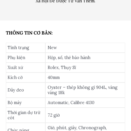
Xã Hội Để Được Tư Vấn Thêm.
THÔNG TIN CƠ BẢN:
Tình trạng
New
Phụ kiện
Hộp, sổ, thẻ bảo hành
Xuất xứ
Rolex, Thụy Sĩ
Kích cỡ
40mm
Oyster – thép không gỉ 904L, vàng
Dây đeo
vàng 18k
Bộ máy
Automatic, Calibre 4130
Thời gian dự trữ
72 giờ
cót
Giờ, phút, giây, Chronograph,
Chức năng