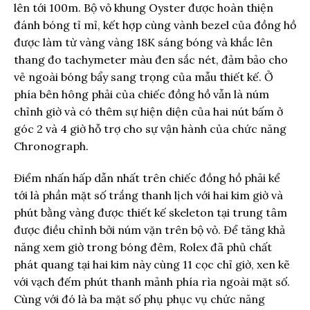
lên tới 100m. Bộ vỏ khung Oyster được hoàn thiện
đánh bóng tỉ mỉ, kết hợp cùng vành bezel của đồng hồ
được làm từ vàng vàng 18K sáng bóng và khắc lên
thang đo tachymeter màu đen sắc nét, đảm bảo cho
vẻ ngoài bóng bẩy sang trọng của mẫu thiết kế. Ở
phía bên hông phải của chiếc đồng hồ vẫn là núm
chỉnh giờ và có thêm sự hiện diện của hai nút bấm ở
góc 2 và 4 giờ hỗ trợ cho sự vận hành của chức năng
Chronograph.
Điểm nhấn hấp dẫn nhất trên chiếc đồng hồ phải kể
tới là phần mặt số trắng thanh lịch với hai kim giờ và
phút bằng vàng được thiết kế skeleton tại trung tâm
được điều chỉnh bởi núm vặn trên bộ vỏ. Để tăng khả
năng xem giờ trong bóng đêm, Rolex đã phủ chất
phát quang tại hai kim này cùng 11 cọc chỉ giờ, xen kẽ
với vạch đếm phút thanh mảnh phía rìa ngoài mặt số.
Cùng với đó là ba mặt số phụ phục vụ chức năng