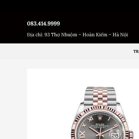
Bỏ
qua
nội
083.414.9999
dung
Địa chỉ: 93 Thợ Nhuộm – Hoàn Kiếm – Hà Nội
TR