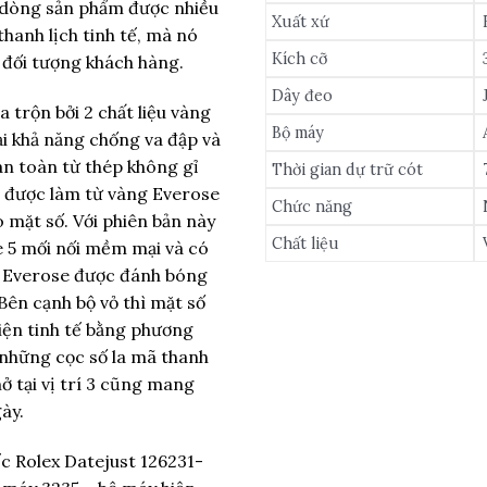
à dòng sản phẩm được nhiều
Xuất xứ
thanh lịch tinh tế, mà nó
Kích cỡ
 đối tượng khách hàng.
Dây đeo
 trộn bởi 2 chất liệu vàng
Bộ máy
i khả năng chống va đập và
àn toàn từ thép không gỉ
Thời gian dự trữ cót
a được làm từ vàng Everose
Chức năng
 mặt số. Với phiên bản này
Chất liệu
ee 5 mối nối mềm mại và có
ng Everose được đánh bóng
Bên cạnh bộ vỏ thì mặt số
iện tinh tế bằng phương
i những cọc số la mã thanh
ở tại vị trí 3 cũng mang
ày.
ếc Rolex Datejust 126231-