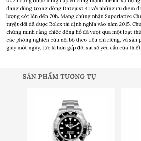
0023 cũng được nâng cấp vô cùng mạnh mẽ khi sử dụng 
đang dùng trong dòng Datejust 41 với những ưu điểm đán
lượng cót lên đến 70h. Mang chứng nhận Superlative Ch
tuyệt đối đã được Rolex tái định nghĩa vào năm 2015. C
chứng minh rằng chiếc đồng hồ đã vượt qua một loạt th
các phòng nghiên cứu nội bộ theo tiêu chí riêng, và sản 
giây một ngày, tức là hơn gấp đôi sai số yêu cầu của thiết
SẢN PHẨM TƯƠNG TỰ