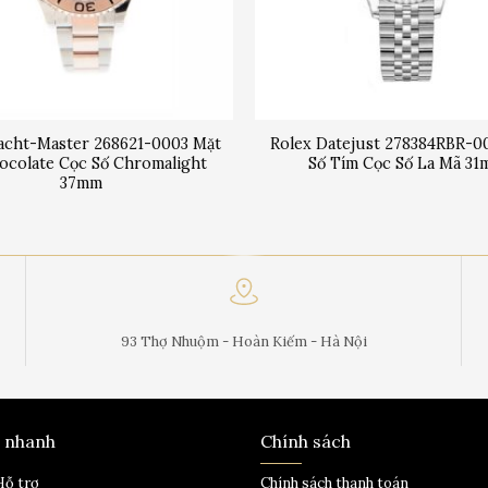
acht-Master 268621-0003 Mặt
Rolex Datejust 278384RBR-0
ocolate Cọc Số Chromalight
Số Tím Cọc Số La Mã 3
37mm
93 Thợ Nhuộm - Hoàn Kiếm - Hà Nội
t nhanh
Chính sách
Hỗ trợ
Chính sách thanh toán