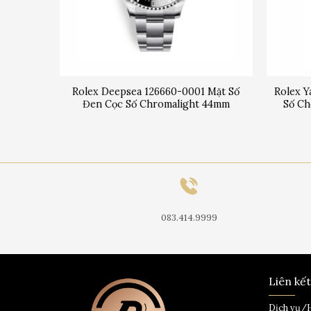
001 Mặt
Rolex Deepsea 126660-0001 Mặt Số
Rolex Y
t 43mm
Đen Cọc Số Chromalight 44mm
Số Ch
083.414.9999
Liên kế
Dịch vụ/