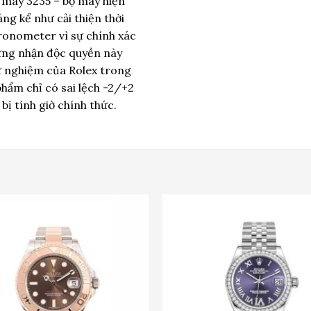
máy 3235 – bộ máy hiện
g kể như cải thiện thời
ronometer vì sự chính xác
hứng nhận độc quyền này
ử nghiệm của Rolex trong
phẩm chỉ có sai lệch -2/+2
 bị tính giờ chính thức.