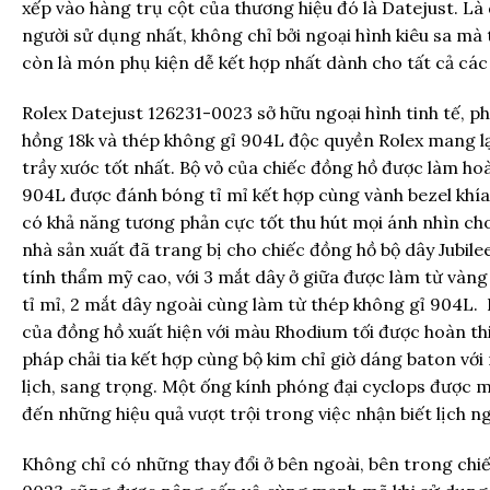
xếp vào hàng trụ cột của thương hiệu đó là Datejust. L
người sử dụng nhất, không chỉ bởi ngoại hình kiêu sa mà 
còn là món phụ kiện dễ kết hợp nhất dành cho tất cả các
Rolex Datejust 126231-0023 sở hữu ngoại hình tinh tế, pha
hồng 18k và thép không gỉ 904L độc quyền Rolex mang lạ
trầy xước tốt nhất. Bộ vỏ của chiếc đồng hồ được làm ho
904L được đánh bóng tỉ mỉ kết hợp cùng vành bezel khí
có khả năng tương phản cực tốt thu hút mọi ánh nhìn cho
nhà sản xuất đã trang bị cho chiếc đồng hồ bộ dây Jubil
tính thẩm mỹ cao, với 3 mắt dây ở giữa được làm từ và
tỉ mỉ, 2 mắt dây ngoài cùng làm từ thép không gỉ 904L. 
của đồng hồ xuất hiện với màu Rhodium tối được hoàn th
pháp chải tia kết hợp cùng bộ kim chỉ giờ dáng baton vớ
lịch, sang trọng. Một ống kính phóng đại cyclops được m
đến những hiệu quả vượt trội trong việc nhận biết lịch ng
Không chỉ có những thay đổi ở bên ngoài, bên trong chi