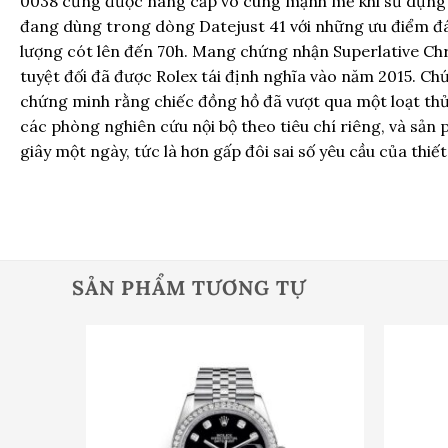
0038 cũng được nâng cấp vô cùng mạnh mẽ khi sử dụng 
đang dùng trong dòng Datejust 41 với những ưu điểm đán
lượng cót lên đến 70h. Mang chứng nhận Superlative Ch
tuyệt đối đã được Rolex tái định nghĩa vào năm 2015. C
chứng minh rằng chiếc đồng hồ đã vượt qua một loạt th
các phòng nghiên cứu nội bộ theo tiêu chí riêng, và sản 
giây một ngày, tức là hơn gấp đôi sai số yêu cầu của thiết
SẢN PHẨM TƯƠNG TỰ