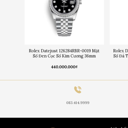
0003 Mặt
Rolex Datejust 126284RBR-0019 Mặt
Rolex 
alight
Số Đen Cọc Số Kim Cương 36mm
Số Đá 
440.000.000
₫
083.414.9999