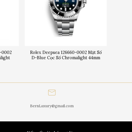
2-0002
Rolex Deepsea 126660-0002 Mặt Số
light
D-Blue Cọc Số Chromalight 44mm
BernLuxury@gmail.com