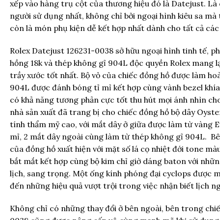
xếp vào hàng trụ cột của thương hiệu đó là Datejust. L
người sử dụng nhất, không chỉ bởi ngoại hình kiêu sa mà 
còn là món phụ kiện dễ kết hợp nhất dành cho tất cả các
Rolex Datejust 126231-0038 sở hữu ngoại hình tinh tế, pha
hồng 18k và thép không gỉ 904L độc quyền Rolex mang lạ
trầy xước tốt nhất. Bộ vỏ của chiếc đồng hồ được làm ho
904L được đánh bóng tỉ mỉ kết hợp cùng vành bezel khí
có khả năng tương phản cực tốt thu hút mọi ánh nhìn cho
nhà sản xuất đã trang bị cho chiếc đồng hồ bộ dây Oyst
tính thẩm mỹ cao, với mắt dây ở giữa được làm từ vàng 
mỉ, 2 mắt dây ngoài cùng làm từ thép không gỉ 904L. Bê
của đồng hồ xuất hiện với mặt số lá cọ nhiệt đới tone m
bắt mắt kết hợp cùng bộ kim chỉ giờ dáng baton với nhữ
lịch, sang trọng. Một ống kính phóng đại cyclops được m
đến những hiệu quả vượt trội trong việc nhận biết lịch ng
Không chỉ có những thay đổi ở bên ngoài, bên trong chi