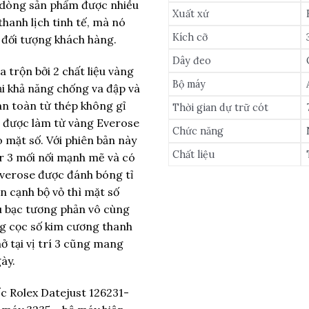
à dòng sản phẩm được nhiều
Xuất xứ
thanh lịch tinh tế, mà nó
Kích cỡ
 đối tượng khách hàng.
Dây đeo
 trộn bởi 2 chất liệu vàng
Bộ máy
i khả năng chống va đập và
àn toàn từ thép không gỉ
Thời gian dự trữ cót
a được làm từ vàng Everose
Chức năng
 mặt số. Với phiên bản này
Chất liệu
er 3 mối nối mạnh mẽ và có
Everose được đánh bóng tỉ
n cạnh bộ vỏ thì mặt số
àu bạc tương phản vô cùng
ng cọc số kim cương thanh
ở tại vị trí 3 cũng mang
ày.
ếc Rolex Datejust 126231-