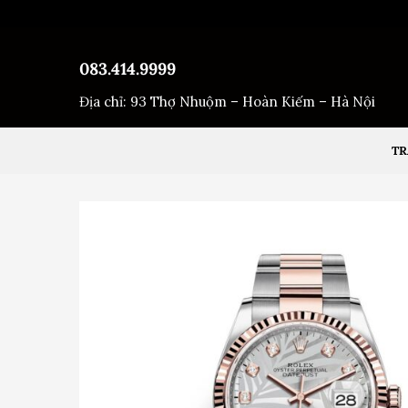
Bỏ
qua
nội
083.414.9999
dung
Địa chỉ: 93 Thợ Nhuộm – Hoàn Kiếm – Hà Nội
TR