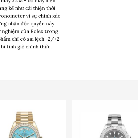
máy 3235 – bộ máy hiện
g kể như cải thiện thời
ronometer vì sự chính xác
hứng nhận độc quyền này
ử nghiệm của Rolex trong
phẩm chỉ có sai lệch -2/+2
 bị tính giờ chính thức.