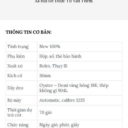
Xã Hội Để Được Tư Vấn Thêm.
THÔNG TIN CƠ BẢN:
Tình trạng
New 100%
Phụ kiện
Hộp, sổ, thẻ bảo hành
Xuất xứ
Rolex, Thụy Sĩ
Kích cỡ
36mm
Oyster – Demi vàng hồng 18K, thép
Dây đeo
không gỉ 904L
Bộ máy
Automatic, calibre 3235
Thời gian dự
70 giờ
trữ cót
Chức năng
Ngày, giờ, phút, giây