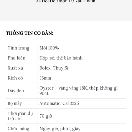
Xã Hội Để Được Tư Vấn Thêm.
THÔNG TIN CƠ BẢN:
Tình trạng
Mới 100%
Phụ kiện
Hộp, sổ, thẻ bảo hành
Xuất xứ
Rolex, Thụy Sĩ
Kích cỡ
36mm
Oyster – vàng vàng 18K, thép không gỉ
Dây đeo
904L
Bộ máy
Automatic, Cal 3235
Thời gian dự
70 giờ
trữ cót
Chức năng
Ngày, giờ, phút, giây