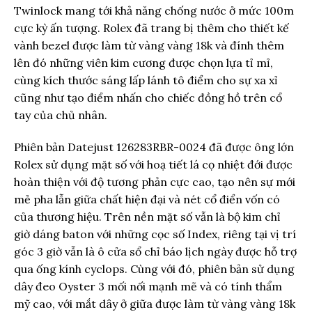
Twinlock mang tới khả năng chống nước ở mức 100m
cực kỳ ấn tượng. Rolex đã trang bị thêm cho thiết kế
vành bezel được làm từ vàng vàng 18k và đính thêm
lên đó những viên kim cương được chọn lựa tỉ mỉ,
cùng kích thước sáng lấp lánh tô điểm cho sự xa xỉ
cũng như tạo điểm nhấn cho chiếc đồng hồ trên cổ
tay của chủ nhân.
Phiên bản Datejust 126283RBR-0024 đã được ông lớn
Rolex sử dụng mặt số với hoạ tiết lá cọ nhiệt đới được
hoàn thiện với độ tương phản cực cao, tạo nên sự mới
mẻ pha lẫn giữa chất hiện đại và nét cổ điển vốn có
của thương hiệu. Trên nền mặt số vẫn là bộ kim chỉ
giờ dáng baton với những cọc số Index, riêng tại vị trí
góc 3 giờ vẫn là ô cửa sổ chỉ báo lịch ngày được hỗ trợ
qua ống kính cyclops. Cùng với đó, phiên bản sử dụng
dây đeo Oyster 3 mối nối mạnh mẽ và có tính thẩm
mỹ cao, với mắt dây ở giữa được làm từ vàng vàng 18k