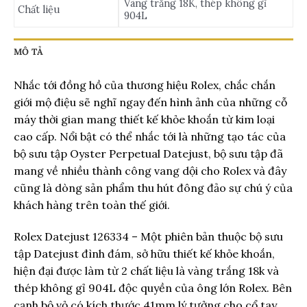
Vàng trắng 18K, thép không gỉ
Chất liệu
904L
MÔ TẢ
Nhắc tới đồng hồ của thương hiệu Rolex, chắc chắn
giới mộ điệu sẽ nghĩ ngay đến hình ảnh của những cỗ
máy thời gian mang thiết kế khỏe khoắn từ kim loại
cao cấp. Nổi bật có thể nhắc tới là những tạo tác của
bộ sưu tập Oyster Perpetual Datejust, bộ sưu tập đã
mang về nhiều thành công vang dội cho Rolex và đây
cũng là dòng sản phẩm thu hút đông đảo sự chú ý của
khách hàng trên toàn thế giới.
Rolex Datejust 126334 – Một phiên bản thuộc bộ sưu
tập Datejust đình đám, sở hữu thiết kế khỏe khoắn,
hiện đại được làm từ 2 chất liệu là vàng trắng 18k và
thép không gỉ 904L độc quyền của ông lớn Rolex. Bên
cạnh bộ vỏ có kích thước 41mm lý tưởng cho cổ tay