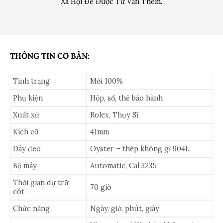
Xã Hội Để Được Tư Vấn Thêm.
THÔNG TIN CƠ BẢN:
Tình trạng
Mới 100%
Phụ kiện
Hộp, sổ, thẻ bảo hành
Xuất xứ
Rolex, Thụy Sĩ
Kích cỡ
41mm
Dây đeo
Oyster – thép không gỉ 904L
Bộ máy
Automatic, Cal 3235
Thời gian dự trữ
70 giờ
cót
Chức năng
Ngày, giờ, phút, giây