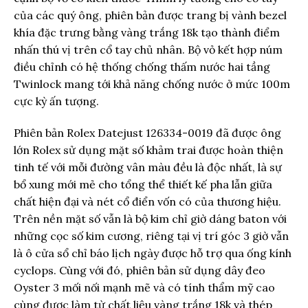
của các quý ông, phiên bản được trang bị vành bezel
khía đặc trưng bằng vàng trắng 18k tạo thành điểm
nhấn thú vị trên cổ tay chủ nhân. Bộ vỏ kết hợp núm
điều chỉnh có hệ thống chống thấm nước hai tầng
Twinlock mang tới khả năng chống nước ở mức 100m
cực kỳ ấn tượng.
Phiên bản Rolex Datejust 126334-0019 đã được ông
lớn Rolex sử dụng mặt số khảm trai được hoàn thiện
tinh tế với mỗi đường vân màu đều là độc nhất, là sự
bổ xung mới mẻ cho tổng thể thiết kế pha lẫn giữa
chất hiện đại và nét cổ điển vốn có của thương hiệu.
Trên nền mặt số vẫn là bộ kim chỉ giờ dáng baton với
những cọc số kim cương, riêng tại vị trí góc 3 giờ vẫn
là ô cửa sổ chỉ báo lịch ngày được hỗ trợ qua ống kính
cyclops. Cùng với đó, phiên bản sử dụng dây đeo
Oyster 3 mối nối mạnh mẽ và có tính thẩm mỹ cao
cùng được làm từ chất liệu vàng trắng 18k và thép