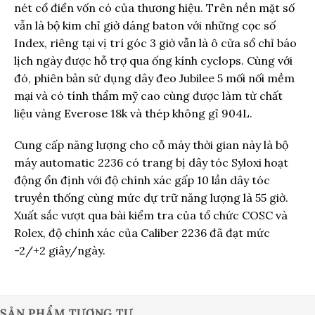
nét cổ điển vốn có của thương hiệu. Trên nền mặt số
vẫn là bộ kim chỉ giờ dáng baton với những cọc số
Index, riêng tại vị trí góc 3 giờ vẫn là ô cửa sổ chỉ báo
lịch ngày được hỗ trợ qua ống kính cyclops. Cùng với
đó, phiên bản sử dụng dây đeo Jubilee 5 mối nối mềm
mại và có tính thẩm mỹ cao cùng được làm từ chất
liệu vàng Everose 18k và thép không gỉ 904L.
Cung cấp năng lượng cho cỗ máy thời gian này là bộ
máy automatic 2236 có trang bị dây tóc Syloxi hoạt
động ổn định với độ chính xác gấp 10 lần dây tóc
truyền thống cùng mức dự trữ năng lượng là 55 giờ.
Xuất sắc vượt qua bài kiểm tra của tổ chức COSC và
Rolex, độ chính xác của Caliber 2236 đã đạt mức
-2/+2 giây/ngày.
SẢN PHẨM TƯƠNG TỰ