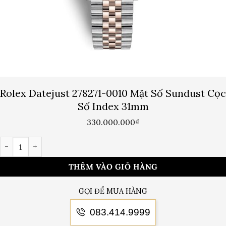
Rolex Datejust 278271-0010 Mặt Số Sundust Cọc
Số Index 31mm
330.000.000
₫
Rolex Datejust 278271-0010 Mặt Số Sundust Cọc Số Index 31mm 
THÊM VÀO GIỎ HÀNG
GỌI ĐỂ MUA HÀNG
083.414.9999