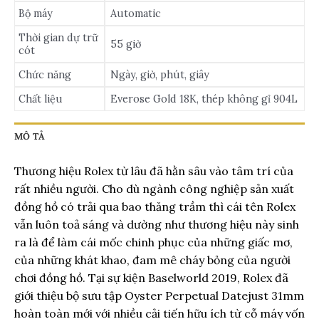
Bộ máy
Automatic
Thời gian dự trữ
55 giờ
cót
Chức năng
Ngày, giờ, phút, giây
Chất liệu
Everose Gold 18K, thép không gỉ 904L
MÔ TẢ
Thương hiệu Rolex từ lâu đã hằn sâu vào tâm trí của
rất nhiều người. Cho dù ngành công nghiệp sản xuất
đồng hồ có trải qua bao thăng trầm thì cái tên Rolex
vẫn luôn toả sáng và dường như thương hiệu này sinh
ra là để làm cái mốc chinh phục của những giấc mơ,
của những khát khao, đam mê cháy bỏng của người
chơi đồng hồ. Tại sự kiện Baselworld 2019, Rolex đã
giới thiệu bộ sưu tập Oyster Perpetual Datejust 31mm
hoàn toàn mới với nhiều cải tiến hữu ích từ cỗ máy vốn