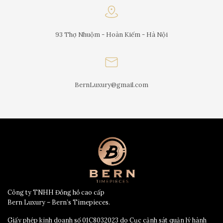
93 Thợ Nhuộm - Hoàn Kiếm - Hà Nội
BernLuxury@gmail.com
Công ty TNHH Đồng hồ cao cấp
Bern Luxury – Bern’s Timepieces.
Giấy phép kinh doanh số 01C8032023 do Cục cảnh sát quản lý hành