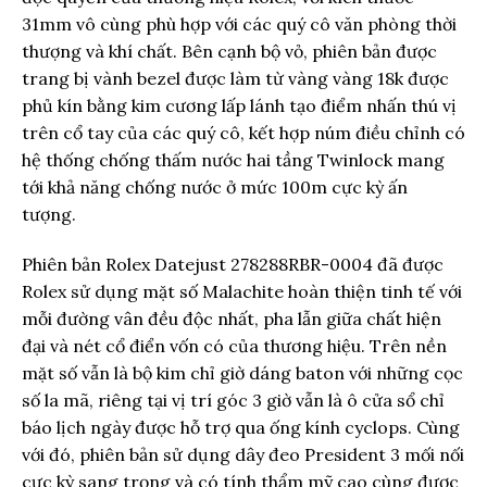
31mm vô cùng phù hợp với các quý cô văn phòng thời
thượng và khí chất. Bên cạnh bộ vỏ, phiên bản được
trang bị vành bezel được làm từ vàng vàng 18k được
phủ kín bằng kim cương lấp lánh tạo điểm nhấn thú vị
trên cổ tay của các quý cô, kết hợp núm điều chỉnh có
hệ thống chống thấm nước hai tầng Twinlock mang
tới khả năng chống nước ở mức 100m cực kỳ ấn
tượng.
Phiên bản Rolex Datejust 278288RBR-0004 đã được
Rolex sử dụng mặt số Malachite hoàn thiện tinh tế với
mỗi đường vân đều độc nhất, pha lẫn giữa chất hiện
đại và nét cổ điển vốn có của thương hiệu. Trên nền
mặt số vẫn là bộ kim chỉ giờ dáng baton với những cọc
số la mã, riêng tại vị trí góc 3 giờ vẫn là ô cửa sổ chỉ
báo lịch ngày được hỗ trợ qua ống kính cyclops. Cùng
với đó, phiên bản sử dụng dây đeo President 3 mối nối
cực kỳ sang trọng và có tính thẩm mỹ cao cùng được