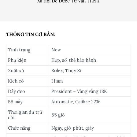
Xã Hội Để Được Tư Vấn Thêm.
THÔNG TIN CƠ BẢN:
Tình trạng
New
Phụ kiện
Hộp, sổ, thẻ bảo hành
Xuất xứ
Rolex, Thụy Sĩ
Kích cỡ
31mm
Dây đeo
President – Vàng vàng 18K
Bộ máy
Automatic, Calibre 2236
Thời gian dự trữ
55 giờ
cót
Chức năng
Ngày, giờ, phút, giây