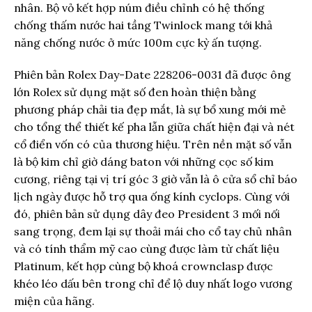
nhân. Bộ vỏ kết hợp núm điều chỉnh có hệ thống
chống thấm nước hai tầng Twinlock mang tới khả
năng chống nước ở mức 100m cực kỳ ấn tượng.
Phiên bản Rolex Day-Date 228206-0031 đã được ông
lớn Rolex sử dụng mặt số đen hoàn thiện bằng
phương pháp chải tia đẹp mắt, là sự bổ xung mới mẻ
cho tổng thể thiết kế pha lẫn giữa chất hiện đại và nét
cổ điển vốn có của thương hiệu. Trên nền mặt số vẫn
là bộ kim chỉ giờ dáng baton với những cọc số kim
cương, riêng tại vị trí góc 3 giờ vẫn là ô cửa sổ chỉ báo
lịch ngày được hỗ trợ qua ống kính cyclops. Cùng với
đó, phiên bản sử dụng dây đeo President 3 mối nối
sang trọng, đem lại sự thoải mái cho cổ tay chủ nhân
và có tính thẩm mỹ cao cùng được làm từ chất liệu
Platinum, kết hợp cùng bộ khoá crownclasp được
khéo léo dấu bên trong chỉ để lộ duy nhất logo vương
miện của hãng.