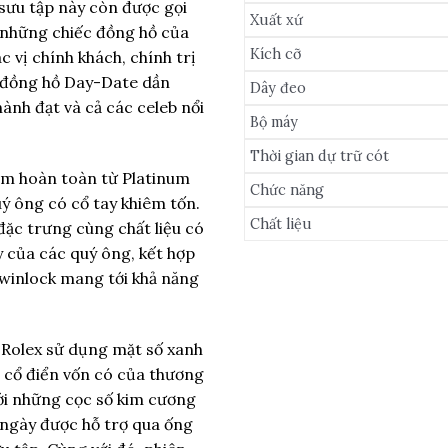
 sưu tập này còn được gọi
Xuất xứ
, những chiếc đồng hồ của
Kích cỡ
c vị chính khách, chính trị
c đồng hồ Day-Date dần
Dây đeo
ành đạt và cả các celeb nổi
Bộ máy
Thời gian dự trữ cót
àm hoàn toàn từ Platinum
Chức năng
ý ông có cổ tay khiêm tốn.
Chất liệu
đặc trưng cùng chất liệu có
y của các quý ông, kết hợp
winlock mang tới khả năng
Rolex sử dụng mặt số xanh
ét cổ điển vốn có của thương
với những cọc số kim cương
h ngày được hỗ trợ qua ống