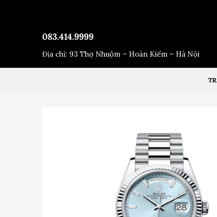
Bỏ
qua
nội
083.414.9999
dung
Địa chỉ: 93 Thợ Nhuộm – Hoàn Kiếm – Hà Nội
TR