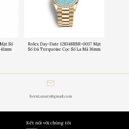
 Mặt Số
Rolex Day-Date 128348RBR-0037 Mặt
g 41mm
Số Đá Turquoise Cọc Số La Mã 36mm
BernLuxury@gmail.com
Kết nối với chúng tôi