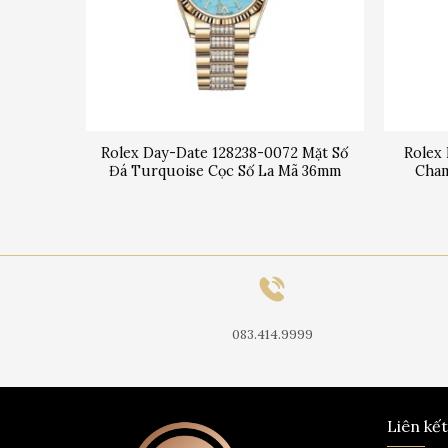
 Mặt Số
Rolex Day-Date 128238-0072 Mặt Số
Rolex 
41mm
Đá Turquoise Cọc Số La Mã 36mm
Cham
083.414.9999
Liên kế