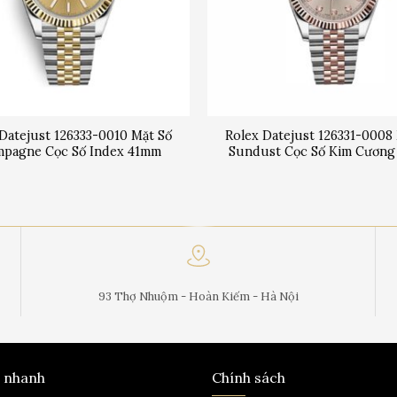
Datejust 126333-0010 Mặt Số
Rolex Datejust 126331-0008
pagne Cọc Số Index 41mm
Sundust Cọc Số Kim Cươn
93 Thợ Nhuộm - Hoàn Kiếm - Hà Nội
t nhanh
Chính sách