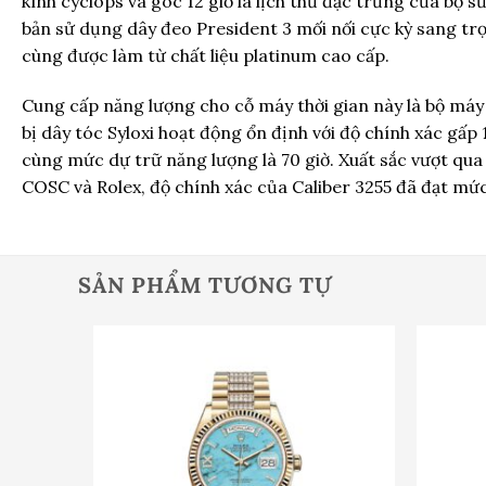
kính cyclops và góc 12 giờ là lịch thứ đặc trưng của bộ s
bản sử dụng dây đeo President 3 mối nối cực kỳ sang tr
cùng được làm từ chất liệu platinum cao cấp.
Cung cấp năng lượng cho cỗ máy thời gian này là bộ máy
bị dây tóc Syloxi hoạt động ổn định với độ chính xác gấp
cùng mức dự trữ năng lượng là 70 giờ. Xuất sắc vượt qua
COSC và Rolex, độ chính xác của Caliber 3255 đã đạt mứ
SẢN PHẨM TƯƠNG TỰ