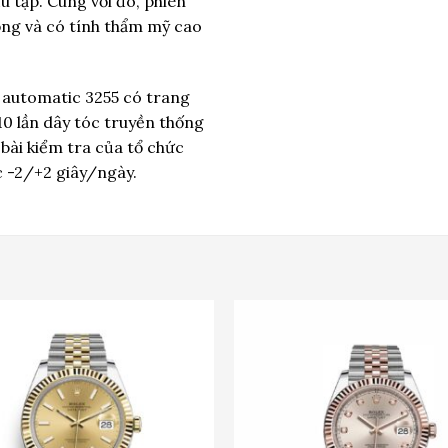
ưu tập. Cùng với đó, phiên
ọng và có tính thẩm mỹ cao
 automatic 3255 có trang
 10 lần dây tóc truyền thống
 bài kiểm tra của tổ chức
c -2/+2 giây/ngày.