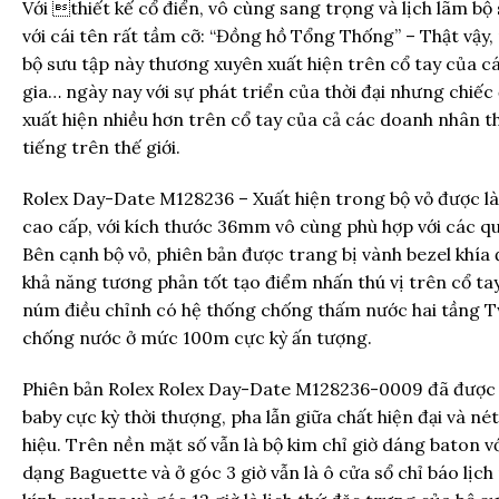
Với thiết kế cổ điển, vô cùng sang trọng và lịch lãm bộ
với cái tên rất tầm cỡ: “Đồng hồ Tổng Thống” – Thật vậy
bộ sưu tập này thương xuyên xuất hiện trên cổ tay của cá
gia… ngày nay với sự phát triển của thời đại nhưng chiế
xuất hiện nhiều hơn trên cổ tay của cả các doanh nhân th
tiếng trên thế giới.
Rolex Day-Date M128236 – Xuất hiện trong bộ vỏ được l
cao cấp, với kích thước 36mm vô cùng phù hợp với các qu
Bên cạnh bộ vỏ, phiên bản được trang bị vành bezel khía 
khả năng tương phản tốt tạo điểm nhấn thú vị trên cổ ta
núm điều chỉnh có hệ thống chống thấm nước hai tầng T
chống nước ở mức 100m cực kỳ ấn tượng.
Phiên bản Rolex Rolex Day-Date M128236-0009 đã được 
baby cực kỳ thời thượng, pha lẫn giữa chất hiện đại và n
hiệu. Trên nền mặt số vẫn là bộ kim chỉ giờ dáng baton 
dạng Baguette và ở góc 3 giờ vẫn là ô cửa sổ chỉ báo lịc