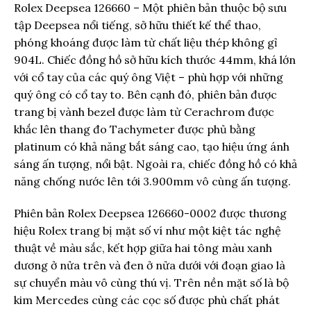
Rolex Deepsea 126660 – Một phiên bản thuộc bộ sưu
tập Deepsea nổi tiếng, sở hữu thiết kế thể thao,
phóng khoáng được làm từ chất liệu thép không gỉ
904L. Chiếc đồng hồ sở hữu kích thước 44mm, khá lớn
với cổ tay của các quý ông Việt – phù hợp với những
quý ông có cổ tay to. Bên cạnh đó, phiên bản được
trang bị vành bezel được làm từ Cerachrom được
khắc lên thang đo Tachymeter được phủ bằng
platinum có khả năng bắt sáng cao, tạo hiệu ứng ánh
sáng ấn tượng, nổi bật. Ngoài ra, chiếc đồng hồ có khả
năng chống nước lên tới 3.900mm vô cùng ấn tượng.
Phiên bản Rolex Deepsea 126660-0002 được thương
hiệu Rolex trang bị mặt số ví như một kiệt tác nghệ
thuật về màu sắc, kết hợp giữa hai tông màu xanh
dương ở nửa trên và đen ở nửa dưới với đoạn giao là
sự chuyển màu vô cùng thú vị. Trên nền mặt số là bộ
kim Mercedes cùng các cọc số được phù chất phát