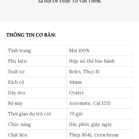
Xã Hội Để Được Tư Vấn Thêm.
THÔNG TIN CƠ BẢN:
Tình trạng
Mới 100%
Phụ kiện
Hộp, sổ, thẻ bảo hành
Xuất xứ
Rolex, Thụy Sĩ
Kích cỡ
44mm
Dây đeo
Oyster
Bộ máy
Automatic, Cal 3235
Thời gian dự trữ cót
70 giờ
Chức năng
Giờ, phút, giây, ngày
Chất liệu
Thép 904L, Cerachrom