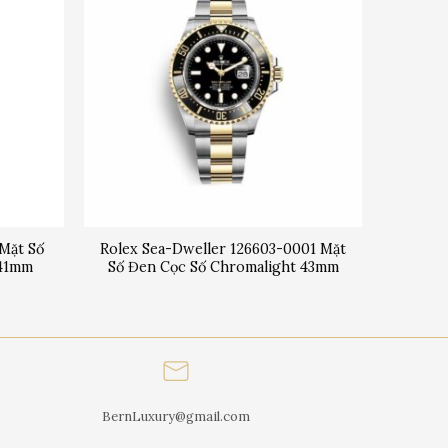
 Mặt Số
Rolex Sea-Dweller 126603-0001 Mặt
 41mm
Số Đen Cọc Số Chromalight 43mm
BernLuxury@gmail.com