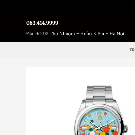
Bỏ
qua
nội
083.414.9999
dung
Địa chỉ: 93 Thợ Nhuộm – Hoàn Kiếm – Hà Nội
TR