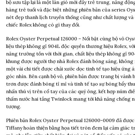
bộ sưu tập lại là một làn gió mới đầy trẻ trung, năng độ
hàng trẻ tuổi và đặc biệt những phiên bản của series Oy
nét đẹp thanh lịch truyền thống cũng như chất lượng và
chiếc Rolex không có gì thay đổi.
Rolex Oyster Perpetual 126000 – Nổi bật cùng bộ vỏ Oy
liệu thép không gỉ 904L độc quyền thương hiệu Rolex, với
năng trường tồn với thời gian, chất liệu thép không gỉ 9
khung được người thợ nhà Rolex đánh bóng sáng, không 
một vài chi tiết được chải xước dọc tinh tế tạo hiệu ứng 
góc nhìn. Bên cạnh bộ vỏ, phiên bản được trang bị vành 
trơn được đánh bóng tỉ mỉ và tinh tế tạo sự bóng bẩy th
nhấn thú vị trên cổ tay của các quý ông, kết hợp núm đi
thấm nước hai tầng Twinlock mang tới khả năng chống 
tượng.
Phiên bản Rolex Oyster Perpetual 126000-0009 đã được
Tiffany hoàn thiện bằng họa tiết tròn đem lại cảm giác t