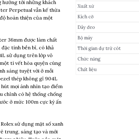
ng hướng tới những khách
Xuất xứ
ster Perpetual vẫn kế thừa
Kích cỡ
 độ hoàn thiện của một
Dây đeo
Bộ máy
ster 36mm được làm chất
 đặc tính bền bỉ, có khả
Thời gian dự trữ cót
04L sử dụng trên lớp vỏ
Chức năng
một tì vết hòa quyện cùng
Chất liệu
ánh sáng tuyệt vời ở mỗi
bezel thép không gỉ 904L
u hút mọi ánh nhìn tạo điểm
ều chỉnh có hệ thống chống
nước ở mức 100m cực kỳ ấn
 Rolex sử dụng mặt số xanh
rẻ trung, sáng tạo và mới