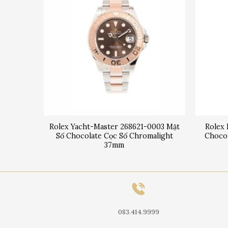
 Mặt Số
Rolex Yacht-Master 268621-0003 Mặt
Rolex 
31mm
Số Chocolate Cọc Số Chromalight
Choco
37mm
083.414.9999