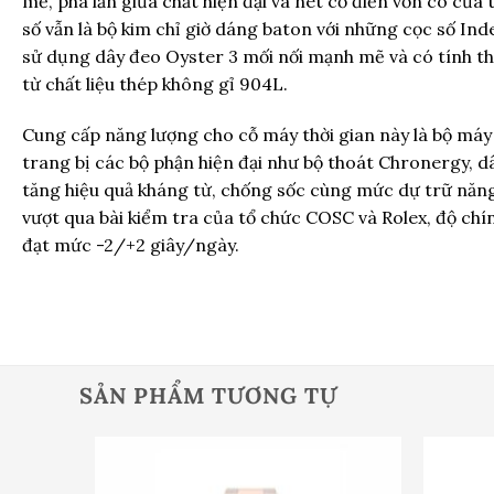
mẻ, pha lẫn giữa chất hiện đại và nét cổ điển vốn có của
số vẫn là bộ kim chỉ giờ dáng baton với những cọc số Ind
sử dụng dây đeo Oyster 3 mối nối mạnh mẽ và có tính 
từ chất liệu thép không gỉ 904L.
Cung cấp năng lượng cho cỗ máy thời gian này là bộ máy
trang bị các bộ phận hiện đại như bộ thoát Chronergy, 
tăng hiệu quả kháng từ, chống sốc cùng mức dự trữ năng 
vượt qua bài kiểm tra của tổ chức COSC và Rolex, độ chí
đạt mức -2/+2 giây/ngày.
SẢN PHẨM TƯƠNG TỰ