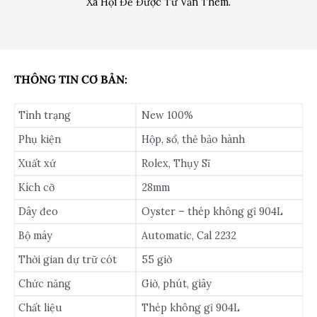
Xã Hội Để Được Tư Vấn Thêm.
THÔNG TIN CƠ BẢN:
Tình trạng
New 100%
Phụ kiện
Hộp, sổ, thẻ bảo hành
Xuất xứ
Rolex, Thụy Sĩ
Kích cỡ
28mm
Dây đeo
Oyster – thép không gỉ 904L
Bộ máy
Automatic, Cal 2232
Thời gian dự trữ cót
55 giờ
Chức năng
Giờ, phút, giây
Chất liệu
Thép không gỉ 904L