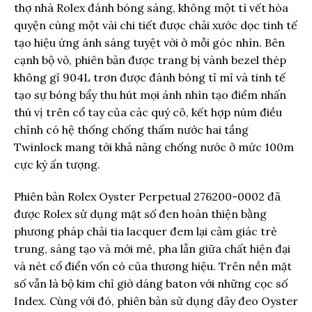
thợ nhà Rolex đánh bóng sáng, không một tì vết hòa
quyện cùng một vài chi tiết được chải xước dọc tinh tế
tạo hiệu ứng ánh sáng tuyệt vời ở mỗi góc nhìn. Bên
cạnh bộ vỏ, phiên bản được trang bị vành bezel thép
không gỉ 904L trơn được đánh bóng tỉ mỉ và tinh tế
tạo sự bóng bẩy thu hút mọi ánh nhìn tạo điểm nhấn
thú vị trên cổ tay của các quý cô, kết hợp núm điều
chỉnh có hệ thống chống thấm nước hai tầng
Twinlock mang tới khả năng chống nước ở mức 100m
cực kỳ ấn tượng.
Phiên bản Rolex Oyster Perpetual 276200-0002 đã
được Rolex sử dụng mặt số đen hoàn thiện bằng
phương pháp chải tia lacquer đem lại cảm giác trẻ
trung, sáng tạo và mới mẻ, pha lẫn giữa chất hiện đại
và nét cổ điển vốn có của thương hiệu. Trên nền mặt
số vẫn là bộ kim chỉ giờ dáng baton với những cọc số
Index. Cùng với đó, phiên bản sử dụng dây đeo Oyster