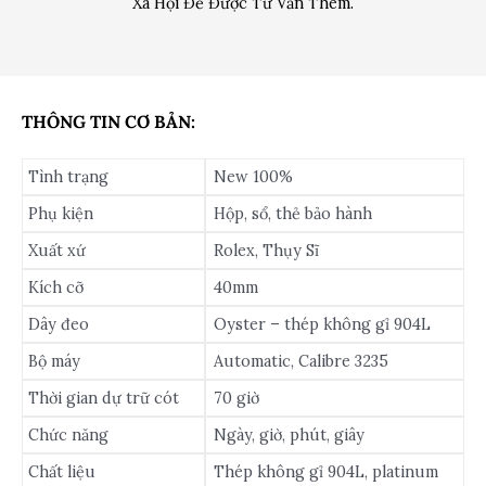
Xã Hội Để Được Tư Vấn Thêm.
THÔNG TIN CƠ BẢN:
Tình trạng
New 100%
Phụ kiện
Hộp, sổ, thẻ bảo hành
Xuất xứ
Rolex, Thụy Sĩ
Kích cỡ
40mm
Dây đeo
Oyster – thép không gỉ 904L
Bộ máy
Automatic, Calibre 3235
Thời gian dự trữ cót
70 giờ
Chức năng
Ngày, giờ, phút, giây
Chất liệu
Thép không gỉ 904L, platinum