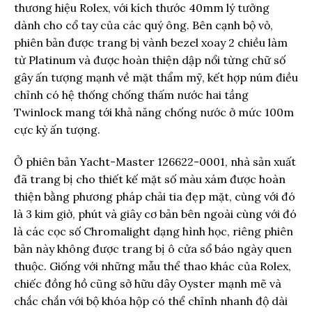
thương hiệu Rolex, với kích thước 40mm lý tưởng
dành cho cổ tay của các quý ông. Bên cạnh bộ vỏ,
phiên bản được trang bị
vành bezel xoay 2 chiều làm
từ Platinum và được hoàn thiện dập nổi từng chữ số
gây ấn tượng mạnh về mặt thẩm mỹ
, kết hợp núm điều
chỉnh có hệ thống chống thấm nước hai tầng
Twinlock mang tới khả năng chống nước ở mức 100m
cực kỳ ấn tượng.
Ở phiên bản Yacht-Master 126622-0001, nhà sản xuất
đã trang bị cho thiết kế mặt số màu xám được hoàn
thiện bằng phương pháp chải tia đẹp mặt, cùng với đó
là 3 kim giờ, phút và giây cơ bản bên ngoài cùng với đó
là các cọc số Chromalight dạng hình học, riêng phiên
bản này không được trang bị ô cửa sổ báo ngày quen
thuộc.
Giống với những mẫu thể thao khác của Rolex,
chiếc đồng hồ cũng sở hữu dây Oyster mạnh mẽ và
chắc chắn với bộ khóa hộp có thể chỉnh nhanh độ dài