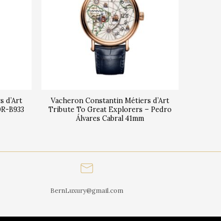
s d’Art
Vacheron Constantin Métiers d’Art
0R-B933
Tribute To Great Explorers – Pedro
Álvares Cabral 41mm
BernLuxury@gmail.com