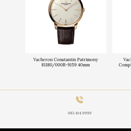
s d’Art
Vacheron Constantin Patrimony
Vac
0R-B901
81180/000R-9159 40mm
Compl
083.414.9999