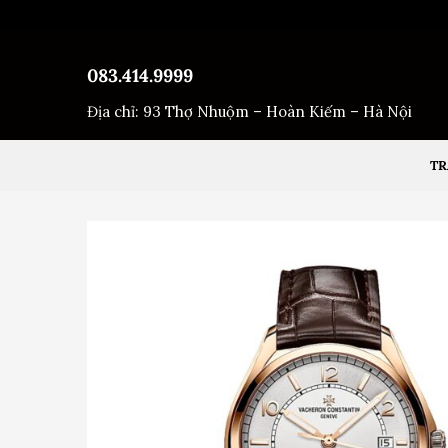
Bỏ
qua
nội
083.414.9999
dung
Địa chỉ: 93 Thợ Nhuộm – Hoàn Kiếm – Hà Nội
TR