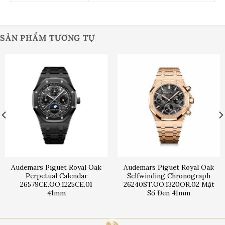
SẢN PHẨM TƯƠNG TỰ
Audemars Piguet Royal Oak
Audemars Piguet Royal Oak
Perpetual Calendar
Selfwinding Chronograph
26579CE.OO.1225CE.01
26240ST.OO.1320OR.02 Mặt
41mm
Số Đen 41mm