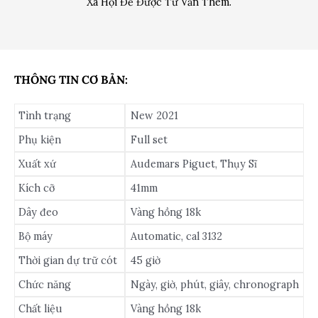
Xã Hội Để Được Tư Vấn Thêm.
THÔNG TIN CƠ BẢN:
Tình trạng
New 2021
Phụ kiện
Full set
Xuất xứ
Audemars Piguet, Thụy Sĩ
Kích cỡ
41mm
Dây đeo
Vàng hồng 18k
Bộ máy
Automatic, cal 3132
Thời gian dự trữ cót
45 giờ
Chức năng
Ngày, giờ, phút, giây, chronograph
Chất liệu
Vàng hồng 18k