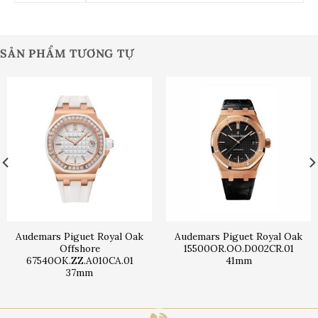
SẢN PHẨM TƯƠNG TỰ
Audemars Piguet Royal Oak
Audemars Piguet Royal Oak
Offshore
15500OR.OO.D002CR.01
67540OK.ZZ.A010CA.01
41mm
37mm