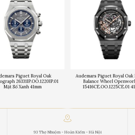
demars Piguet Royal Oak
Audemars Piguet Royal Oak
ograph 26331IP.OO.1220IP.01
Balance Wheel Openwor
Mặt Số Xanh 41mm
15416CE.OO.1225CE.01 
93 Thợ Nhuộm - Hoàn Kiếm - Hà Nội