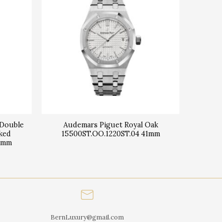
 Double
Audemars Piguet Royal Oak
ked
15500ST.OO.1220ST.04 41mm
41mm
BernLuxury@gmail.com