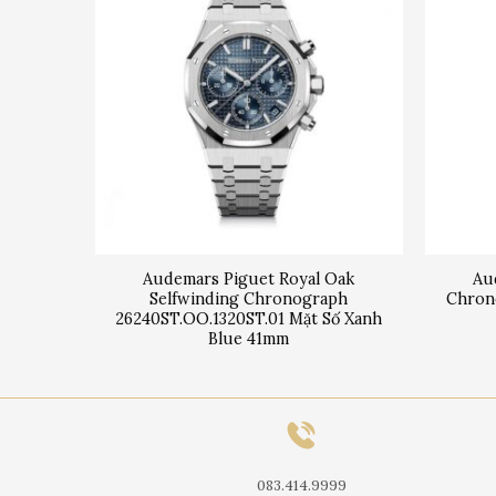
Oak
Audemars Piguet Royal Oak
Au
41mm
Selfwinding Chronograph
Chron
26240ST.OO.1320ST.01 Mặt Số Xanh
Blue 41mm
083.414.9999