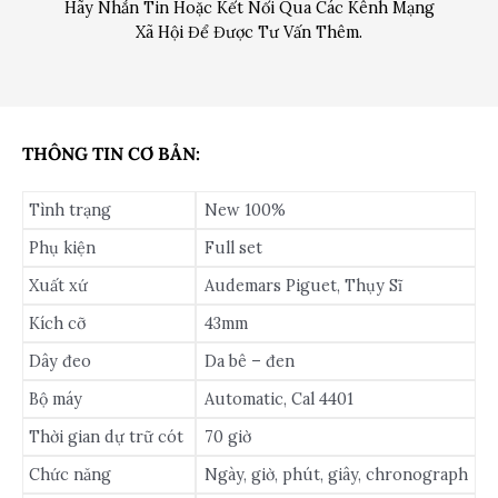
Hãy Nhắn Tin Hoặc Kết Nối Qua Các Kênh Mạng
Xã Hội Để Được Tư Vấn Thêm.
THÔNG TIN CƠ BẢN:
Tình trạng
New 100%
Phụ kiện
Full set
Xuất xứ
Audemars Piguet, Thụy Sĩ
Kích cỡ
43mm
Dây đeo
Da bê – đen
Bộ máy
Automatic, Cal 4401
Thời gian dự trữ cót
70 giờ
Chức năng
Ngày, giờ, phút, giây, chronograph