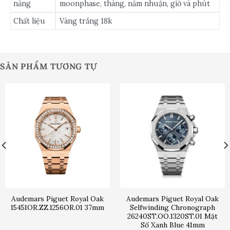
năng
moonphase, tháng, năm nhuận, giờ và phút
Chất liệu
Vàng trắng 18k
SẢN PHẨM TƯƠNG TỰ
Audemars Piguet Royal Oak
Audemars Piguet Royal Oak
15451OR.ZZ.1256OR.01 37mm
Selfwinding Chronograph
26240ST.OO.1320ST.01 Mặt
Số Xanh Blue 41mm