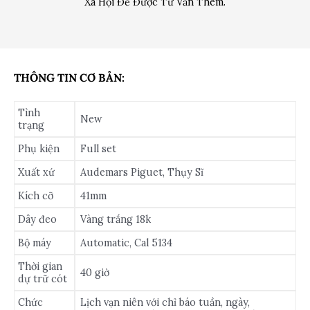
Xã Hội Để Được Tư Vấn Thêm.
THÔNG TIN CƠ BẢN:
Tình
New
trạng
Phụ kiện
Full set
Xuất xứ
Audemars Piguet, Thụy Sĩ
Kích cỡ
41mm
Dây đeo
Vàng trắng 18k
Bộ máy
Automatic, Cal 5134
Thời gian
40 giờ
dự trữ cót
Chức
Lịch vạn niên với chỉ báo tuần, ngày,